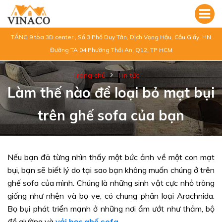
TẦNG 9 tòa 3D center , Số 3 Phố Duy Tân, Dịch Vọng Hậu, Cầu Giấy, HN
Đường TA 04 Phường Thới An, Q12, TP HCM
Trang chủ
Tin tức
Làm thế nào để loại bỏ mạt bụi
trên ghế sofa của bạn
Nếu bạn đã từng nhìn thấy một bức ảnh về một con mạt
bụi, bạn sẽ biết lý do tại sao bạn không muốn chúng ở trên
ghế sofa của mình. Chúng là những sinh vật cực nhỏ trông
giống như nhện và bọ ve, có chung phân loại Arachnida.
Bọ bụi phát triển mạnh ở những nơi ẩm ướt như thảm, bộ
đồ giường và
vải bọc ghế sofa
.