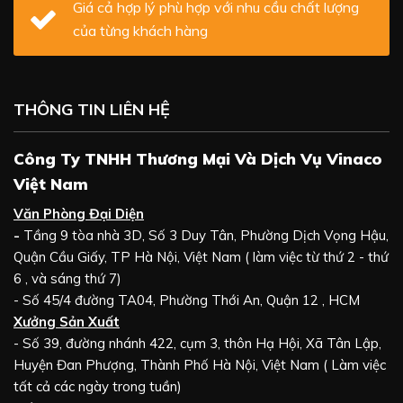
Giá cả hợp lý phù hợp với nhu cầu chất lượng
của từng khách hàng
THÔNG TIN LIÊN HỆ
Công Ty TNHH Thương Mại Và Dịch Vụ Vinaco
Việt Nam
Văn Phòng Đại Diện
-
Tầng 9 tòa nhà 3D, Số 3 Duy Tân, Phường Dịch Vọng Hậu,
Quận Cầu Giấy, TP Hà Nội, Việt Nam ( làm việc từ thứ 2 - thứ
6 , và sáng thứ 7)
- Số 45/4 đường TA04, Phường Thới An, Quận 12 , HCM
Xưởng Sản Xuất
- Số 39, đường nhánh 422, cụm 3, thôn Hạ Hội, Xã Tân Lập,
Huyện Đan Phượng, Thành Phố Hà Nội, Việt Nam ( Làm việc
tất cả các ngày trong tuần)