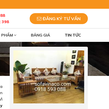
088
ĐĂNG KÝ TƯ VẤN
2 398
N PHẨM
BẢNG GIÁ
TIN TỨC
fa
ên
Vì
ty