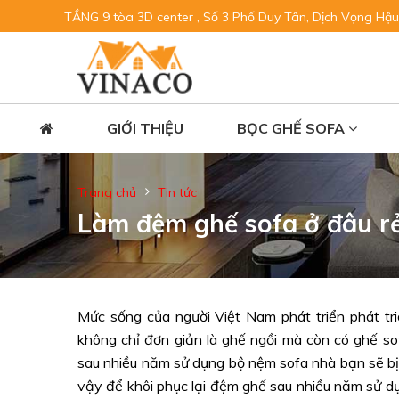
TẦNG 9 tòa 3D center , Số 3 Phố Duy Tân, Dịch Vọng Hậu
GIỚI THIỆU
BỌC GHẾ SOFA
Trang chủ
Tin tức
Làm đệm ghế sofa ở đâu r
Mức sống của người Việt Nam phát triển phát triể
không chỉ đơn giản là ghế ngồi mà còn có ghế s
sau nhiều năm sử dụng bộ nệm sofa nhà bạn sẽ bị 
vậy để khôi phục lại đệm ghế sau nhiều năm sử d