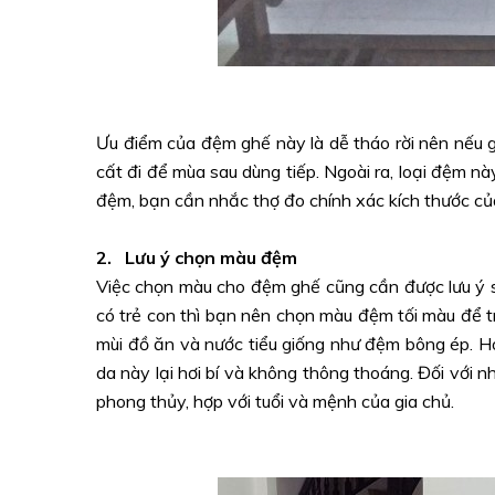
Ưu điểm của đệm ghế này là dễ tháo rời nên nếu g
cất đi để mùa sau dùng tiếp. Ngoài ra, loại đệm nà
đệm, bạn cần nhắc thợ đo chính xác kích thước của 
2. Lưu ý chọn màu đệm
Việc chọn màu cho đệm ghế cũng cần được lưu ý sa
có trẻ con thì bạn nên chọn màu đệm tối màu để 
mùi đồ ăn và nước tiểu giống như đệm bông ép. Ho
da này lại hơi bí và không thông thoáng. Đối với n
phong thủy, hợp với tuổi và mệnh của gia chủ.