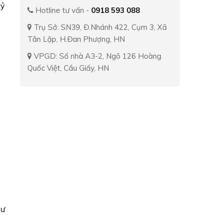
tỷ
Hotline tư vấn -
0918 593 088
Trụ Sở: SN39, Đ.Nhánh 422, Cụm 3, Xã
Tân Lập, H.Đan Phượng, HN
VPGD: Số nhà A3-2, Ngõ 126 Hoàng
Quốc Việt, Cầu Giấy, HN
tư