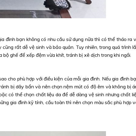
ia đình bạn không có nhu cầu sử dụng nữa thì có thể tháo ra 
y cũng rất dễ vệ sinh và bảo quản. Tuy nhiên, trong quá trình l
bộ ghế để xếp đệm vừa khít, tránh bị xê dịch trong khi ngồi.
o cho phù hợp với điều kiện của mỗi gia đình. Nếu gia đình b
tránh bị dây bẩn và nên chọn nệm mút có độ êm và không bị 
ặc có thể chọn chất liệu da để dễ dàng vệ sinh nhưng chất li
hững gia đình kỹ tính, cầu toàn thì nên chọn màu sắc phù hợp v