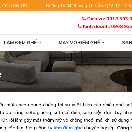
, Cầu Giấy, HN
Đường TA 04 Phường Thới An, Q12, TP HCM
Dịch vụ: 0918 593 
Kinh doanh: 0968 93
LÀM ĐỆM GHẾ
MAY VỎ ĐỆM GHẾ
SẢ
ẻ
n một cách nhanh chống thì sự xuất hiện của nhiều ghế so
ofa đa năng, sofa giường, sofa cổ điển, sofa hiện đại,...Tuy nhi
lún, lồi lõm gây mất thẩm mỹ và không thoải mái khi sử dụng. 
ụng cần tìm đúng công ty
làm đệm ghế
chuyên nghiệp.
Công 