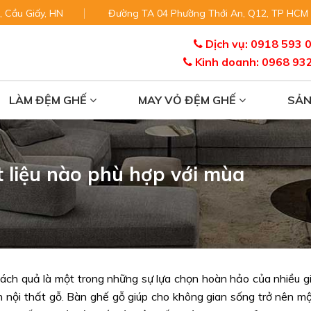
, Cầu Giấy, HN
Đường TA 04 Phường Thới An, Q12, TP HCM
Dịch vụ: 0918 593 
Kinh doanh: 0968 93
LÀM ĐỆM GHẾ
MAY VỎ ĐỆM GHẾ
SẢ
 liệu nào phù hợp với mùa
ch quả là một trong những sự lựa chọn hoàn hảo của nhiều g
ch nội thất gỗ. Bàn ghế gỗ giúp cho không gian sống trở nên m