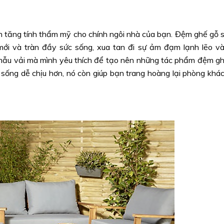
n tăng tính thẩm mỹ cho chính ngôi nhà của bạn. Đệm ghế gỗ 
ới và tràn đầy sức sống, xua tan đi sự ảm đạm lạnh lẽo v
 mẫu vải mà mình yêu thích để tạo nên những tác phẩm đệm g
 sống dễ chịu hơn, nó còn giúp bạn trang hoàng lại phòng khá