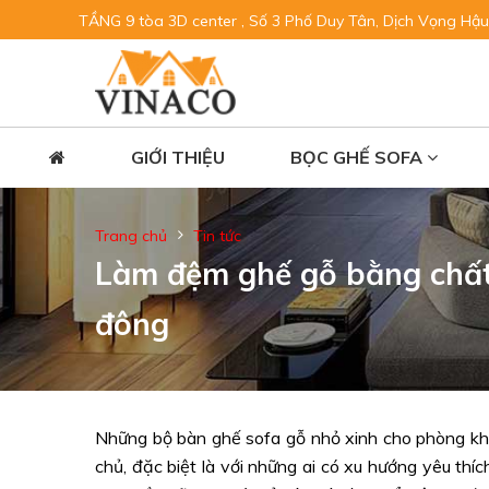
TẦNG 9 tòa 3D center , Số 3 Phố Duy Tân, Dịch Vọng Hậu
GIỚI THIỆU
BỌC GHẾ SOFA
Trang chủ
Tin tức
Làm đệm ghế gỗ bằng chất
đông
Những bộ bàn ghế sofa gỗ nhỏ xinh cho phòng khá
chủ, đặc biệt là với những ai có xu hướng yêu thí