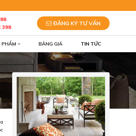
088
ĐĂNG KÝ TƯ VẤN
2 398
N PHẨM
BẢNG GIÁ
TIN TỨC
ia
ộc