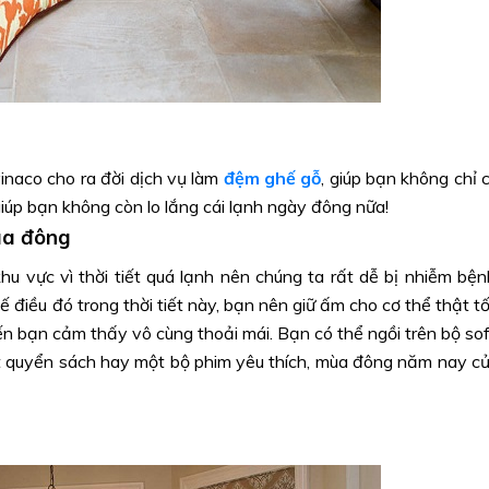
inaco cho ra đời dịch vụ làm
đệm ghế gỗ
, giúp bạn không chỉ 
giúp bạn không còn lo lắng cái lạnh ngày đông nữa!
ùa đông
hu vực vì thời tiết quá lạnh nên chúng ta rất dễ bị nhiễm bện
ế điều đó trong thời tiết này, bạn nên giữ ấm cho cơ thể thật tố
ến bạn cảm thấy vô cùng thoải mái. Bạn có thể ngồi trên bộ so
t quyển sách hay một bộ phim yêu thích, mùa đông năm nay c