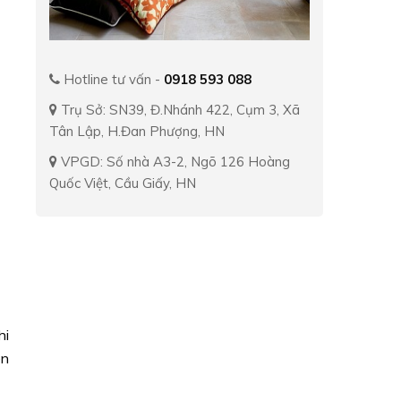
Hotline tư vấn -
0918 593 088
Trụ Sở: SN39, Đ.Nhánh 422, Cụm 3, Xã
Tân Lập, H.Đan Phượng, HN
VPGD: Số nhà A3-2, Ngõ 126 Hoàng
Quốc Việt, Cầu Giấy, HN
hi
ên