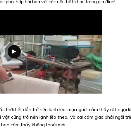
c phối hợp hài hòa với các nội thất khác trong gia đình!
c thời tiết dần trở nên lạnh lẽo, mọi người cảm thấy rất ngại k
i vật cũng trở nên lạnh lẽo theo. Và cái cảm giác phải ngồi tr
m bạn cảm thấy không thoải mái.