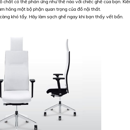
ố chất có thể phản ứng như thế nào với chiếc ghế của bạn. Ki
làm hỏng một bộ phận quan trọng của đồ nội thất.
ì càng khó tẩy. Hãy làm sạch ghế ngay khi bạn thấy vết bẩn.