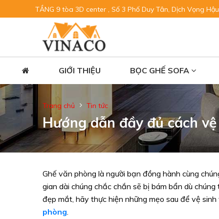
TẦNG 9 tòa 3D center , Số 3 Phố Duy Tân, Dịch Vọng Hậu
GIỚI THIỆU
BỌC GHẾ SOFA
Trang chủ
Tin tức
Hướng dẫn đầy đủ cách vệ
Ghế văn phòng là người bạn đồng hành cùng chúng t
gian dài chúng chắc chắn sẽ bị bám bẩn dù chúng
đẹp mắt, hãy thực hiện những mẹo sau để vệ sinh
phòng
.