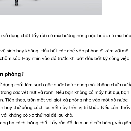
u sử dụng chất tẩy rửa có mùi hương nồng nặc hoặc có mùi hó
vệ sinh hay không. Hầu hết các ghế văn phòng đi kèm với một
chăm sóc. Hãy nhìn vào đó trước khi bắt đầu bất kỳ công việc
ăn phòng?
ử dụng chất làm sạch gốc nước hoặc dung môi không chứa nướ
trong các vết nứt và rãnh. Nếu bạn không có máy hút bụi, bạn
n. Tiếp theo, trộn một vài giọt xà phòng nhẹ vào một xô nước.
n hãy thử bằng cách lau vết này trên vị trí khác. Nếu cảm thấy
vải không có xơ thứ hai để lau khô.
ong ba cách: bằng chất tẩy rửa đồ da mua ở cửa hàng, với giấ