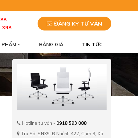
088
ĐĂNG KÝ TƯ VẤN
2 398
N PHẨM
BẢNG GIÁ
TIN TỨC
Hotline tư vấn -
0918 593 088
Trụ Sở: SN39, Đ.Nhánh 422, Cụm 3, Xã