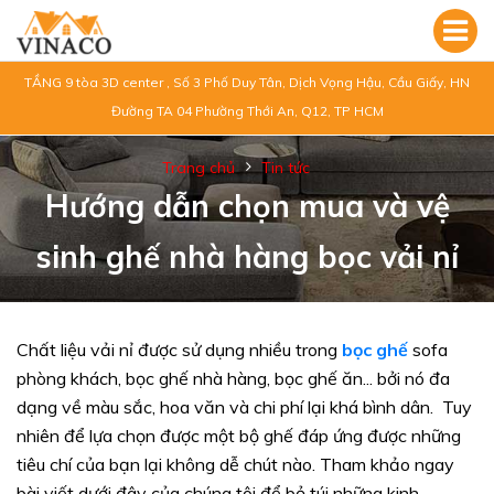
TẦNG 9 tòa 3D center , Số 3 Phố Duy Tân, Dịch Vọng Hậu, Cầu Giấy, HN
Đường TA 04 Phường Thới An, Q12, TP HCM
Trang chủ
Tin tức
Hướng dẫn chọn mua và vệ
sinh ghế nhà hàng bọc vải nỉ
Chất liệu vải nỉ được sử dụng nhiều trong
bọc ghế
sofa
phòng khách, bọc ghế nhà hàng, bọc ghế ăn... bởi nó đa
dạng về màu sắc, hoa văn và chi phí lại khá bình dân. Tuy
nhiên để lựa chọn được một bộ ghế đáp ứng được những
tiêu chí của bạn lại không dễ chút nào. Tham khảo ngay
bài viết dưới đây của chúng tôi để bỏ túi những kinh