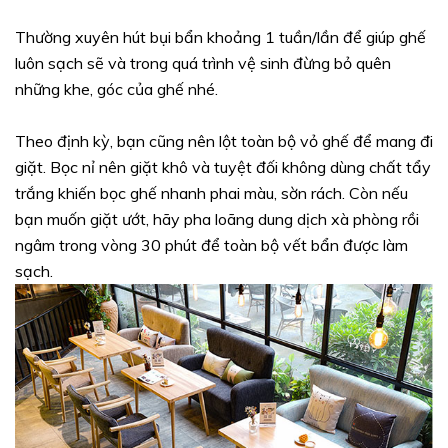
Thường xuyên hút bụi bẩn khoảng 1 tuần/lần để giúp ghế
luôn sạch sẽ và trong quá trình vệ sinh đừng bỏ quên
những khe, góc của ghế nhé.
Theo định kỳ, bạn cũng nên lột toàn bộ vỏ ghế để mang đi
giặt. Bọc nỉ nên giặt khô và tuyệt đối không dùng chất tẩy
trắng khiến bọc ghế nhanh phai màu, sờn rách. Còn nếu
bạn muốn giặt ướt, hãy pha loãng dung dịch xà phòng rồi
ngâm trong vòng 30 phút để toàn bộ vết bẩn được làm
sạch.