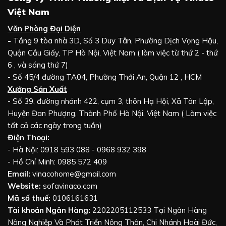
Việt Nam
Văn Phòng Đại Diện
-
Tầng 9 tòa nhà 3D, Số 3 Duy Tân, Phường Dịch Vọng Hậu,
Quận Cầu Giấy, TP Hà Nội, Việt Nam ( làm việc từ thứ 2 - thứ
6 , và sáng thứ 7)
- Số 45/4 đường TA04, Phường Thới An, Quận 12 , HCM
Xưởng Sản Xuất
- Số 39, đường nhánh 422, cụm 3, thôn Hạ Hội, Xã Tân Lập,
Huyện Đan Phượng, Thành Phố Hà Nội, Việt Nam ( Làm việc
tất cả các ngày trong tuần)
Điện Thoại:
- Hà Nội: 0918 593 088 - 0968 932 398
- Hồ Chí Minh: 0985 572 409
Email:
vinacohome@gmail.com
Website:
sofavinaco.com
Mã số thuế:
0106161631
Tài khoản Ngân Hàng:
2202205112533 Tại Ngân Hàng
Nông Nghiệp Và Phát Triển Nông Thôn, Chi Nhánh Hoài Đức,