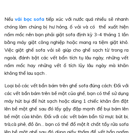
Nếu
vải bọc sofa
tiếp xúc với nước quá nhiều sẽ nhanh
chóng làm chúng bị hư hỏng, ố vải và có thể xuất hiện
nấm mốc nên bạn phải giặt sofa định kỳ 3-4 tháng 1 lần
bằng máy giặt công nghiệp hoặc mang ra tiệm giặt khô.
Việc giặt ghế sofa vải sẽ giúp cho ghế sạch từ trong ra
ngoài, đánh bật các vết bẩn tích tụ lâu ngày, những vết
nấm mốc hay những vết ố tích lũy lâu ngày mà khăn
không thể lau sạch .
Loại bỏ các vết bẩn bám trên ghế sofa đúng cách: Đối với
các vết bẩn bám trên bề mặt của ghế, bạn có thể sử dụng
máy hút bụi để hút sạch hoặc dùng 1 chiếc khăn ẩm đặt
lên bề mặt ghế sau đó lấy gậy đập mạnh để bụi bám lên
bề mặt của khăn. Đối với các vết bám bẩn từ mực bút bi,
trà,cà phê, đồ ăn… bạn có thể đổ một ít chất tẩy rửa sofa
lên bề mặt ghế sau đó dùng giấy thấm để vết bẩn ngấm