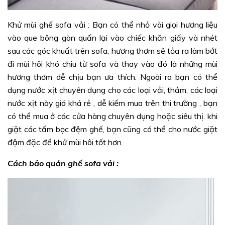
Khử mùi ghế sofa vải : Bạn có thể nhỏ vài giọi hương liệu
vào que bông gòn quấn lại vào chiếc khăn giấy và nhét
sau các góc khuất trên sofa, hương thơm sẽ tỏa ra làm bớt
đi mùi hôi khó chiu từ sofa và thay vào đó là những mùi
hương thơm dễ chịu bạn ưa thích. Ngoài ra bạn có thể
dụng nước xịt chuyên dụng cho các loại vải, thảm, các loại
nước xịt này giá khá rẻ , dễ kiếm mua trên thi trường , bạn
có thể mua ở các cửa hàng chuyên dụng hoặc siêu thị. khi
giặt các tấm bọc đệm ghế, bạn cũng có thể cho nước giặt
đậm đặc để khử mùi hôi tốt hơn
Cách bảo quản ghế sofa vải :