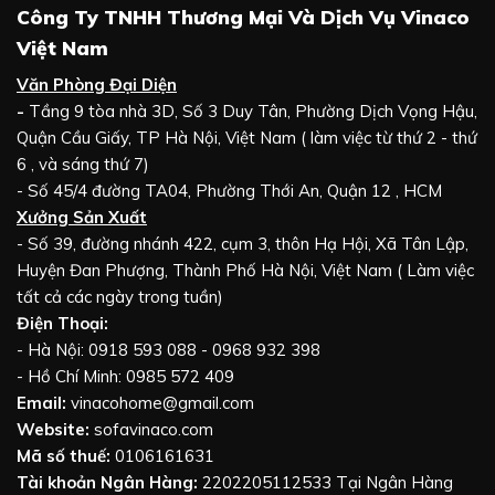
Công Ty TNHH Thương Mại Và Dịch Vụ Vinaco
Việt Nam
Văn Phòng Đại Diện
-
Tầng 9 tòa nhà 3D, Số 3 Duy Tân, Phường Dịch Vọng Hậu,
Quận Cầu Giấy, TP Hà Nội, Việt Nam ( làm việc từ thứ 2 - thứ
6 , và sáng thứ 7)
- Số 45/4 đường TA04, Phường Thới An, Quận 12 , HCM
Xưởng Sản Xuất
- Số 39, đường nhánh 422, cụm 3, thôn Hạ Hội, Xã Tân Lập,
Huyện Đan Phượng, Thành Phố Hà Nội, Việt Nam ( Làm việc
tất cả các ngày trong tuần)
Điện Thoại:
- Hà Nội: 0918 593 088 - 0968 932 398
- Hồ Chí Minh: 0985 572 409
Email:
vinacohome@gmail.com
Website:
sofavinaco.com
Mã số thuế:
0106161631
Tài khoản Ngân Hàng:
2202205112533 Tại Ngân Hàng