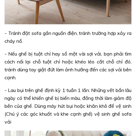
- Tránh đặt sofa gần nguồn điện, tránh trường hợp xảy ra
cháy nổ.
- Nếu ghế bị tuột chỉ hay sổ một vài sợi vải, bạn phải tìm
cách nối lại chỗ tuột chỉ hoặc khéo léo cắt chỗ chỉ đó,
tránh dùng tay giật đứt làm ảnh hưởng đến các sợi vải bên
cạnh.
- Lau bụi trên ghế định kỳ 1 tuần 1 lần: Những vết bẩn lâu
ngày có thể khiến ghế bị biến màu, đồng thời làm giảm độ
bền của ghế. Dùng máy hút bụi hoặc khăn khô để vệ sinh
(Chú ý các góc khuất và khe cạnh ghế) vệ sinh ghế sofa
vải