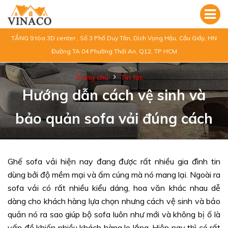
TẦNG 9 tòa 3D center , Số 3 Phố Duy Tân, Dịch Vọng Hậu, Cầu Giấy, HN
Đường TA 04 Phường Thới An, Q12, TP HCM
Trang chủ
Tin tức
Hướng dẫn cách vệ sinh và
bảo quản sofa vải đúng cách
Ghế sofa vải hiện nay đang được rất nhiều gia đình tin
dùng bởi độ mềm mại và ấm cúng mà nó mang lại. Ngoài ra
sofa vải có rất nhiều kiểu dáng, hoa văn khác nhau dễ
dàng cho khách hàng lựa chọn nhưng cách vệ sinh và bảo
quản nó ra sao giúp bộ sofa luôn như mới và không bị ố là
vấn đề khiến nhiều khách hàng lo lắng. Hiện nay thì có rất