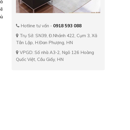
hả
sẽ
hù
Hotline tư vấn -
0918 593 088
Trụ Sở: SN39, Đ.Nhánh 422, Cụm 3, Xã
Tân Lập, H.Đan Phượng, HN
VPGD: Số nhà A3-2, Ngõ 126 Hoàng
Quốc Việt, Cầu Giấy, HN