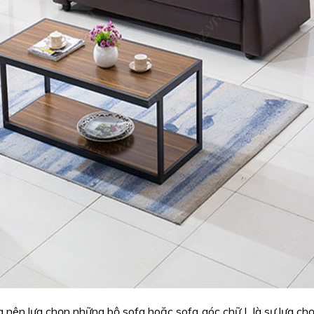
ta nên lựa chọn những bộ sofa hoặc sofa góc chữ L là sự lựa ch