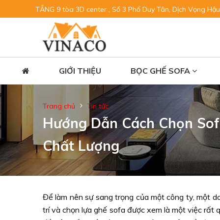
TẦNG 9 tòa 3D center , Số 3 Phố Duy Tân, Dịch Vọng Hậu
GIỚI THIỆU
BỌC GHẾ SOFA
Trang chủ
Tin tức
Hướng Dẫn Cách Chọn Sof
Chất Lượng
Để làm nên sự sang trọng của một công ty, một doa
trí và chọn lựa ghế sofa được xem là một việc rất