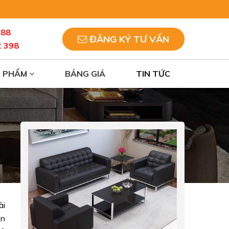
088
ĐĂNG KÝ TƯ VẤN
2 398
N PHẨM
BẢNG GIÁ
TIN TỨC
ài
ón