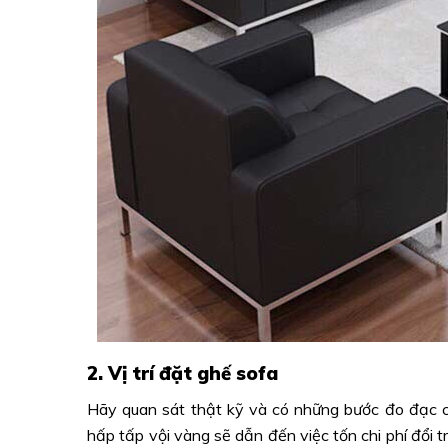
2. Vị trí đặt ghế sofa
Hãy quan sát thật kỹ và có những bước đo đạc cẩ
hấp tấp vội vàng sẽ dẫn đến việc tốn chi phí đổi t