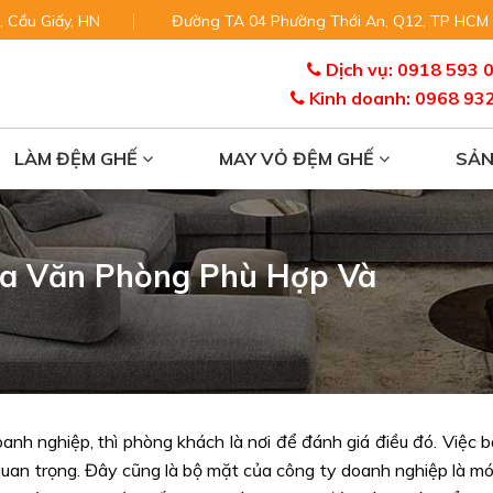
, Cầu Giấy, HN
Đường TA 04 Phường Thới An, Q12, TP HCM
Dịch vụ: 0918 593 
Kinh doanh: 0968 93
LÀM ĐỆM GHẾ
MAY VỎ ĐỆM GHẾ
SẢ
a Văn Phòng Phù Hợp Và
nh nghiệp, thì phòng khách là nơi để đánh giá điều đó. Việc b
 quan trọng. Đây cũng là bộ mặt của công ty doanh nghiệp là m