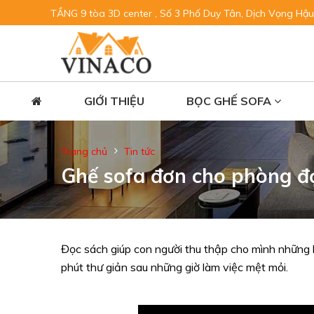
TẦNG 9 tòa 3D center , Số 3 Phố Duy Tân, Dịch Vọng Hậu
GIỚI THIỆU
BỌC GHẾ SOFA
Trang chủ
Tin tức
Ghế sofa đơn cho phòng đ
Đọc sách giúp con người thu thập cho mình những k
phút thư giản sau những giờ làm việc mệt mỏi.