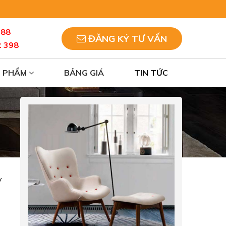
088
ĐĂNG KÝ TƯ VẤN
2 398
N PHẨM
BẢNG GIÁ
TIN TỨC
y