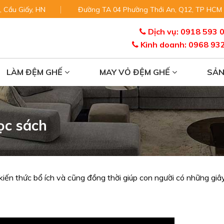
, Cầu Giấy, HN
Đường TA 04 Phường Thới An, Q12, TP HCM
Dịch vụ: 0918 593 
Kinh doanh: 0968 93
LÀM ĐỆM GHẾ
MAY VỎ ĐỆM GHẾ
SẢ
ọc sách
iến thức bổ ích và cũng đồng thời giúp con người có những giâ