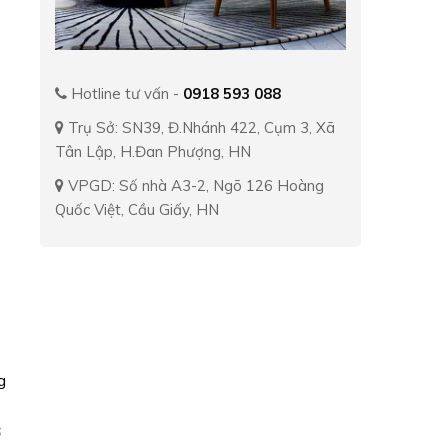
Hotline tư vấn -
0918 593 088
Trụ Sở: SN39, Đ.Nhánh 422, Cụm 3, Xã
Tân Lập, H.Đan Phượng, HN
VPGD: Số nhà A3-2, Ngõ 126 Hoàng
Quốc Việt, Cầu Giấy, HN
g
ơ