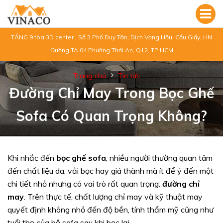
TẦNG 9 tòa 3D center , Số 3 Phố Duy Tân, Dịch Vọng Hậu, Cầu Giấy, HN
Đường TA 04 Phường Thới An, Q12, TP HCM
Trang chủ
Tin tức
Đường Chỉ May Trong Bọc Ghế
Sofa Có Quan Trọng Không?
Khi nhắc đến
bọc ghế sofa
, nhiều người thường quan tâm
đến chất liệu da, vải bọc hay giá thành mà ít để ý đến một
chi tiết nhỏ nhưng có vai trò rất quan trọng:
đường chỉ
may
. Trên thực tế, chất lượng chỉ may và kỹ thuật may
quyết định không nhỏ đến độ bền, tính thẩm mỹ cũng như
tuổi thọ của bộ sofa sau khi bọc lại.