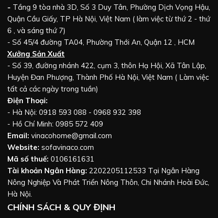
-
Tầng 9 tòa nhà 3D, Số 3 Duy Tân, Phường Dịch Vọng Hậu,
Quận Cầu Giấy, TP Hà Nội, Việt Nam ( làm việc từ thứ 2 - thứ
6 , và sáng thứ 7)
- Số 45/4 đường TA04, Phường Thới An, Quận 12 , HCM
Xưởng Sản Xuất
- Số 39, đường nhánh 422, cụm 3, thôn Hạ Hội, Xã Tân Lập,
Huyện Đan Phượng, Thành Phố Hà Nội, Việt Nam ( Làm việc
tất cả các ngày trong tuần)
Điện Thoại:
- Hà Nội: 0918 593 088 - 0968 932 398
- Hồ Chí Minh: 0985 572 409
Email:
vinacohome@gmail.com
Website:
sofavinaco.com
Mã số thuế:
0106161631
Tài khoản Ngân Hàng:
2202205112533 Tại Ngân Hàng
Nông Nghiệp Và Phát Triển Nông Thôn, Chi Nhánh Hoài Đức,
Hà Nội.
CHÍNH SÁCH & QUY ĐỊNH