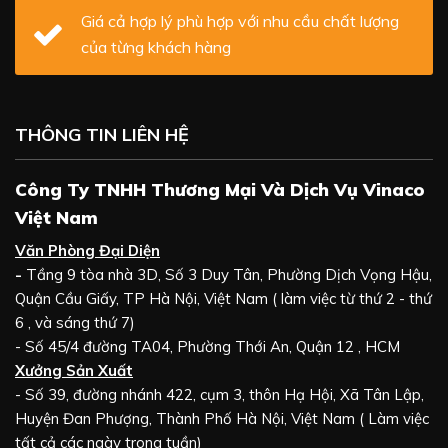
Giá cả hợp lý phù hợp với nhu cầu chất lượng
của từng khách hàng
THÔNG TIN LIÊN HỆ
Công Ty TNHH Thương Mại Và Dịch Vụ Vinaco
Việt Nam
Văn Phòng Đại Diện
-
Tầng 9 tòa nhà 3D, Số 3 Duy Tân, Phường Dịch Vọng Hậu,
Quận Cầu Giấy, TP Hà Nội, Việt Nam ( làm việc từ thứ 2 - thứ
6 , và sáng thứ 7)
- Số 45/4 đường TA04, Phường Thới An, Quận 12 , HCM
Xưởng Sản Xuất
- Số 39, đường nhánh 422, cụm 3, thôn Hạ Hội, Xã Tân Lập,
Huyện Đan Phượng, Thành Phố Hà Nội, Việt Nam ( Làm việc
tất cả các ngày trong tuần)