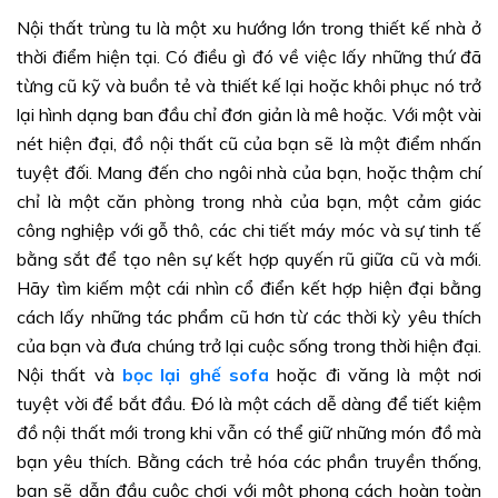
Nội thất trùng tu là một xu hướng lớn trong thiết kế nhà ở
thời điểm hiện tại. Có điều gì đó về việc lấy những thứ đã
từng cũ kỹ và buồn tẻ và thiết kế lại hoặc khôi phục nó trở
lại hình dạng ban đầu chỉ đơn giản là mê hoặc. Với một vài
nét hiện đại, đồ nội thất cũ của bạn sẽ là một điểm nhấn
tuyệt đối. Mang đến cho ngôi nhà của bạn, hoặc thậm chí
chỉ là một căn phòng trong nhà của bạn, một cảm giác
công nghiệp với gỗ thô, các chi tiết máy móc và sự tinh tế
bằng sắt để tạo nên sự kết hợp quyến rũ giữa cũ và mới.
Hãy tìm kiếm một cái nhìn cổ điển kết hợp hiện đại bằng
cách lấy những tác phẩm cũ hơn từ các thời kỳ yêu thích
của bạn và đưa chúng trở lại cuộc sống trong thời hiện đại.
Nội thất và
bọc lại ghế sofa
hoặc đi văng là một nơi
tuyệt vời để bắt đầu. Đó là một cách dễ dàng để tiết kiệm
đồ nội thất mới trong khi vẫn có thể giữ những món đồ mà
bạn yêu thích. Bằng cách trẻ hóa các phần truyền thống,
bạn sẽ dẫn đầu cuộc chơi với một phong cách hoàn toàn