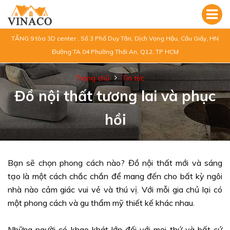
TẦNG 9 tòa 3D center , Số 3 Phố Duy Tân, Dịch Vọng Hậu, Cầu Giấy, HN
Đường TA 04 Phường Thới An, Q12, TP HCM
Trang chủ
Tin tức
Đồ nội thất tương lai và phục
hồi
Bạn sẽ chọn phong cách nào? Đồ nội thất mới và sáng
tạo là một cách chắc chắn để mang đến cho bất kỳ ngôi
nhà nào cảm giác vui vẻ và thú vị. Với mỗi gia chủ lại có
một phong cách và gu thẩm mỹ thiết kế khác nhau.
Những người có khao khát lớn đối với mọi thứ và bất cứ