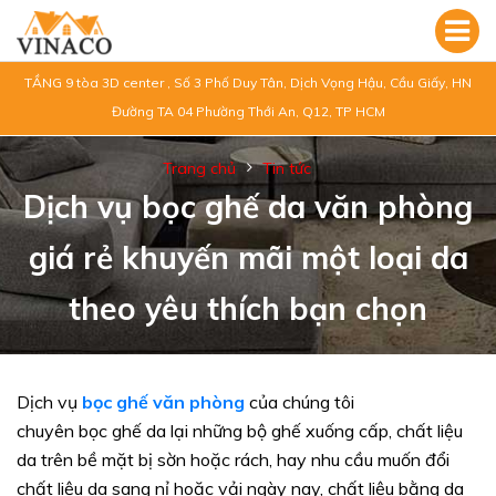
TẦNG 9 tòa 3D center , Số 3 Phố Duy Tân, Dịch Vọng Hậu, Cầu Giấy, HN
Đường TA 04 Phường Thới An, Q12, TP HCM
Trang chủ
Tin tức
Dịch vụ bọc ghế da văn phòng
giá rẻ khuyến mãi một loại da
theo yêu thích bạn chọn
Dịch vụ
bọc ghế văn phòng
của chúng tôi
chuyên bọc ghế da lại những bộ ghế xuống cấp, chất liệu
da trên bề mặt bị sờn hoặc rách, hay nhu cầu muốn đổi
chất liệu da sang nỉ hoặc vải ngày nay, chất liệu bằng da