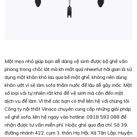
Một mẹo nhỏ giúp bạn dễ dàng vệ sinh được bộ ghế văn
phòng trong chốc lát mà kh mất quá nhieefut hời gian là sử
dụng một khăn khô lau qua bề mặt ghế, không nên dùng
khăn ướt vì sẽ làm sofa thấm nước để lâu dễ gây mốc. Một
số loại vải tự nhiên rất khó để vệ sinh mà cần đến một
dịch vụ để làm. Vì thế các bạn có thể liên hệ với chúng tôi.
Công ty nội thất Vinaco chuyên cung cấp những giải pháp
về ghế sofa, liên hệ ngay vào hotline: 0918 593 088 để
nhận được tư vấn miễn phí. Hoặc ghé qua địa chỉ: Số 39,
đường nhánh 422, cụm 3, thôn Hạ Hội, Xã Tân Lập, Huyện