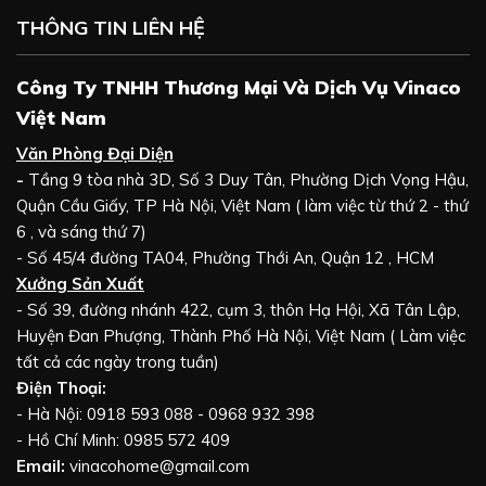
THÔNG TIN LIÊN HỆ
Công Ty TNHH Thương Mại Và Dịch Vụ Vinaco
Việt Nam
Văn Phòng Đại Diện
-
Tầng 9 tòa nhà 3D, Số 3 Duy Tân, Phường Dịch Vọng Hậu,
Quận Cầu Giấy, TP Hà Nội, Việt Nam ( làm việc từ thứ 2 - thứ
6 , và sáng thứ 7)
- Số 45/4 đường TA04, Phường Thới An, Quận 12 , HCM
Xưởng Sản Xuất
- Số 39, đường nhánh 422, cụm 3, thôn Hạ Hội, Xã Tân Lập,
Huyện Đan Phượng, Thành Phố Hà Nội, Việt Nam ( Làm việc
tất cả các ngày trong tuần)
Điện Thoại:
- Hà Nội: 0918 593 088 - 0968 932 398
- Hồ Chí Minh: 0985 572 409
Email:
vinacohome@gmail.com