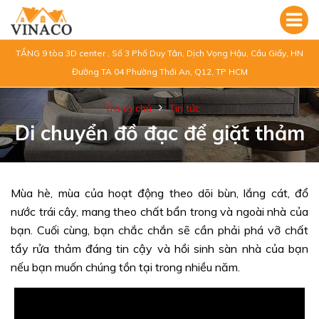
TẦNG 9 tòa 3D center , Số 3 Phố Duy Tân, Dịch Vọng Hậu, Cầu Giấy, HN
Đường TA 04 Phường Thới An, Q12, TP HCM
Trang chủ
Tin tức
Di chuyển đồ đạc để giặt thảm
Mùa hè, mùa của hoạt động theo dõi bùn, lắng cát, đổ
nước trái cây, mang theo chất bẩn trong và ngoài nhà của
bạn. Cuối cùng, bạn chắc chắn sẽ cần phải phá vỡ chất
tẩy rửa thảm đáng tin cậy và hồi sinh sàn nhà của bạn
nếu bạn muốn chúng tồn tại trong nhiều năm.