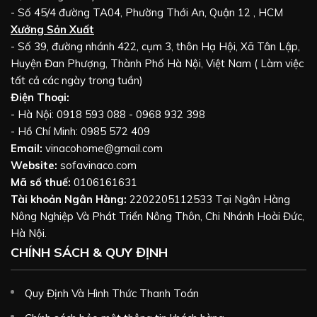
- Số 45/4 đường TA04, Phường Thới An, Quận 12 , HCM
Xưởng Sản Xuất
- Số 39, đường nhánh 422, cụm 3, thôn Hạ Hội, Xã Tân Lập,
Huyện Đan Phượng, Thành Phố Hà Nội, Việt Nam ( Làm việc
tất cả các ngày trong tuần)
Điện Thoại:
- Hà Nội: 0918 593 088 - 0968 932 398
- Hồ Chí Minh: 0985 572 409
Email:
vinacohome@gmail.com
Website:
sofavinaco.com
Mã số thuế:
0106161631
Tài khoản Ngân Hàng:
2202205112533 Tại Ngân Hàng
Nông Nghiệp Và Phát Triển Nông Thôn, Chi Nhánh Hoài Đức,
Hà Nội.
CHÍNH SÁCH & QUY ĐỊNH
Quy Định Và Hình Thức Thanh Toán