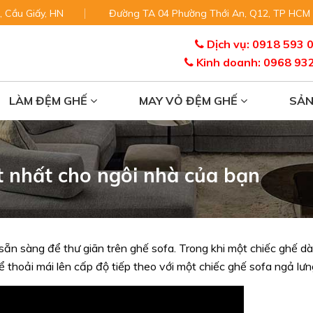
, Cầu Giấy, HN
Đường TA 04 Phường Thới An, Q12, TP HCM
Dịch vụ: 0918 593 
Kinh doanh: 0968 93
LÀM ĐỆM GHẾ
MAY VỎ ĐỆM GHẾ
SẢ
t nhất cho ngôi nhà của bạn
sẵn sàng để thư giãn trên ghế sofa. Trong khi một chiếc ghế dà
 thoải mái lên cấp độ tiếp theo với một chiếc ghế sofa ngả lưn