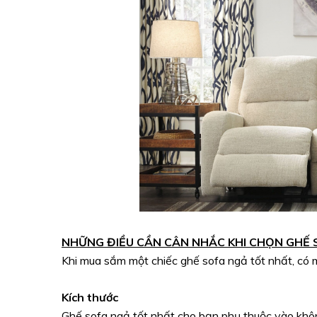
NHỮNG ĐIỀU CẦN CÂN NHẮC KHI CHỌN GHẾ
Khi mua sắm một chiếc ghế sofa ngả tốt nhất, có 
Kích thước
Ghế sofa ngả tốt nhất cho bạn phụ thuộc vào khôn