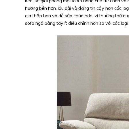
kéo, sẽ giải phóng một lò xo nâng chỗ để chân và
hướng bền hơn, lâu dài và đáng tin cậy hơn các lo
giá thấp hơn và dễ sửa chữa hơn, vì thường thứ du
sofa ngả bằng tay ít điều chỉnh hơn so với các loạ