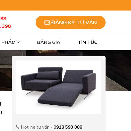
088
ĐĂNG KÝ TƯ VẤN
2 398
N PHẨM
BẢNG GIÁ
TIN TỨC
i
g.
Hotline tư vấn -
0918 593 088