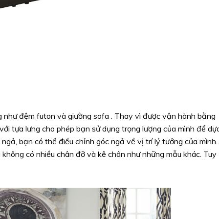
g như đệm futon và giường sofa . Thay vì được vận hành bằng
c với tựa lưng cho phép bạn sử dụng trọng lượng của mình để dự
ngả, bạn có thể điều chỉnh góc ngả về vị trí lý tưởng của mình.
g không có nhiều chân đỡ và kê chân như những mẫu khác. Tuy