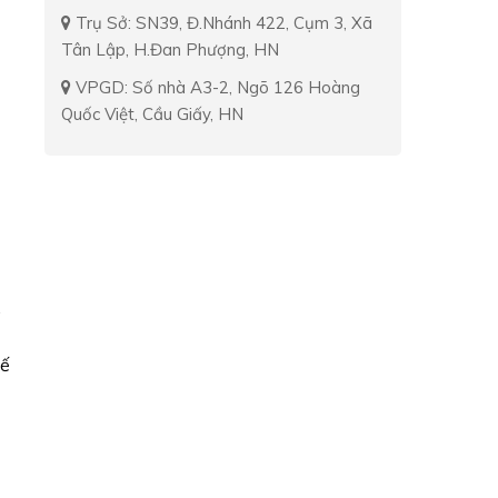
Trụ Sở: SN39, Đ.Nhánh 422, Cụm 3, Xã
Tân Lập, H.Đan Phượng, HN
VPGD: Số nhà A3-2, Ngõ 126 Hoàng
Quốc Việt, Cầu Giấy, HN
.
hế