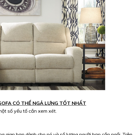
 SOFA CÓ THỂ NGẢ LƯNG TỐT NHẤT
một số yếu tố cần xem xét.
g gian bạn dành cho nó và số lượng người bạn cần ngồi. Trên