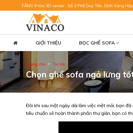
TẦNG 9 tòa 3D center , Số 3 Phố Duy Tân, Dịch Vọng Hậu
GIỚI THIỆU
BỌC GHẾ SOFA
Trang chủ
Tin tức
Chọn ghế sofa ngả lưng tố
Đôi khi sau một ngày dài làm việc mệt mỏi, bạn đã 
tiêu chuẩn sẽ hoàn thành phần thư giãn, bạn có thể