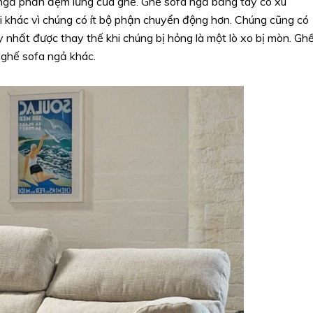
 ngả phần đệm lưng của ghế. Ghế sofa ngả bằng tay có xu
ại khác vì chúng có ít bộ phận chuyển động hơn. Chúng cũng có
y nhất được thay thế khi chúng bị hỏng là một lò xo bị mòn. Gh
i ghế sofa ngả khác.