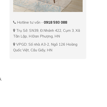
Hotline tư vấn -
0918 593 088
Trụ Sở: SN39, Đ.Nhánh 422, Cụm 3, Xã
Tân Lập, H.Đan Phượng, HN
VPGD: Số nhà A3-2, Ngõ 126 Hoàng
Quốc Việt, Cầu Giấy, HN
,