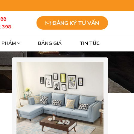
088
ĐĂNG KÝ TƯ VẤN
2 398
N PHẨM
BẢNG GIÁ
TIN TỨC