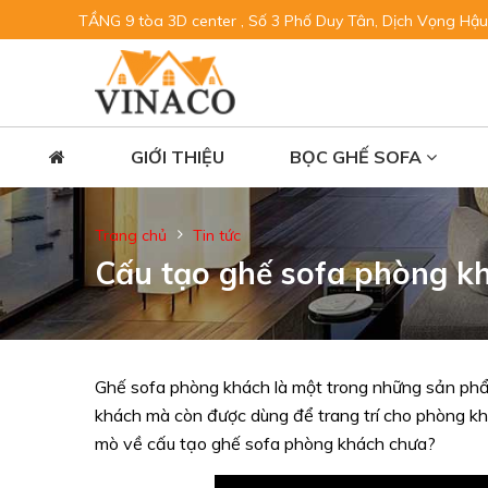
TẦNG 9 tòa 3D center , Số 3 Phố Duy Tân, Dịch Vọng Hậu
GIỚI THIỆU
BỌC GHẾ SOFA
Trang chủ
Tin tức
Cấu tạo ghế sofa phòng k
Ghế sofa phòng khách là một trong những sản phẩm
khách mà còn được dùng để trang trí cho phòng k
mò về cấu tạo ghế sofa phòng khách chưa?