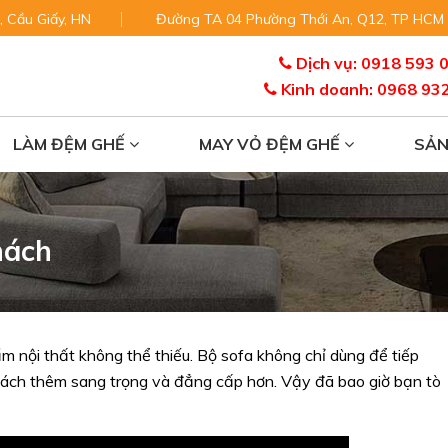
, Cầu Giấy, HN
Đường TA 04 Phường Thới An, Q12, TP HCM
Dịch vụ: 0918 593 
Kinh doanh: 0968 93
LÀM ĐỆM GHẾ
MAY VỎ ĐỆM GHẾ
SẢ
hách
 nội thất không thể thiếu. Bộ sofa không chỉ dùng để tiếp
hách thêm sang trọng và đẳng cấp hơn. Vậy đã bao giờ bạn tò