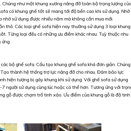
t. Chúng như một khung xương nâng đỡ toàn bộ trọng lượng củ
sofa có khung ghế tốt sẽ mang tới độ bền cao khi sử dụng. Nhờ
ofa nhờ sử dụng được nhiều năm mà không cần mua mới.
 thô. Các loại ghế sofa hiện nay thường sử dụng 3 loại khung
sắt. Từng loại đều có những ưu điểm khác nhau. Tuỳ thuộc nhu
 ứng.
 các bộ ghế sofa. Cấu tạo khung ghế sofa khá đơn giản. Chúng
 Tạo thành hệ thống trợ lực nâng đỡ cho nhau. Đảm bảo lực
ánh hiện tượng bị gãy khung khi sử dụng. Với ghế sofa sử dụng
-7 người sử dụng cùng lúc hoặc có thể hơn. Tương ứng với trọn
g gỗ được chạm trổ tinh xảo. Ưu điểm của khung gỗ là độ tinh