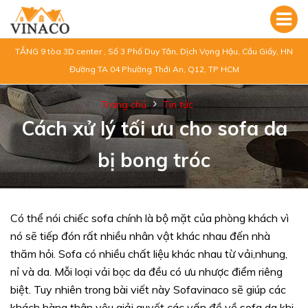
TẦNG 9 tòa 3D center , Số 3 Phố Duy Tân, Dịch Vọng Hậu, Cầu Giấy, HN
Đường TA 04 Phường Thới An, Q12, TP HCM
Trang chủ
Tin tức
Cách xử lý tối ưu cho sofa da
bị bong tróc
Có thể nói chiếc sofa chính là bộ mặt của phòng khách vì
nó sẽ tiếp đón rất nhiều nhân vật khác nhau đến nhà
thăm hỏi. Sofa có nhiều chất liệu khác nhau từ vải,nhung,
nỉ và da. Mỗi loại vải bọc da đều có ưu nhược điểm riêng
biệt. Tuy nhiên trong bài viết này Sofavinaco sẽ giúp các
khách hàng thân yêu giải quyết các vấn đề về sofa da khi