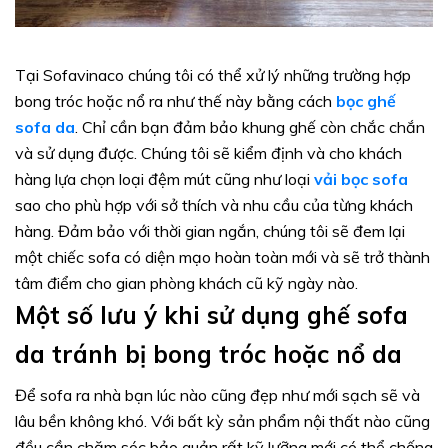
Tại Sofavinaco chúng tôi có thể xử lý những trường hợp
bong tróc hoặc nổ ra như thế này bằng cách
bọc ghế
sofa da
. Chỉ cần bạn đảm bảo khung ghế còn chắc chắn
và sử dụng được. Chúng tôi sẽ kiểm định và cho khách
hàng lựa chọn loại đệm mút cũng như loại
vải bọc sofa
sao cho phù hợp với sở thích và nhu cầu của từng khách
hàng. Đảm bảo với thời gian ngắn, chúng tôi sẽ đem lại
một chiếc sofa có diện mạo hoàn toàn mới và sẽ trở thành
tâm điểm cho gian phòng khách cũ kỹ ngày nào.
Một số lưu ý khi sử dụng ghế sofa
da tránh bị bong tróc hoặc nổ da
Để sofa ra nhà bạn lúc nào cũng đẹp như mới sạch sẽ và
lâu bền không khó. Với bất kỳ sản phẩm nội thất nào cũng
đều cần chăm sóc bảo quản rất kỹ lưỡng mới có thể chống