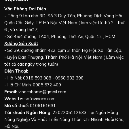
Văn Phòng Đại Diện
-
Tầng 9 tòa nhà 3D, Số 3 Duy Tân, Phường Dịch Vọng Hậu,
Quận Cầu Giấy, TP Hà Nội, Việt Nam ( làm việc từ thứ 2 - thứ
6 , và sáng thứ 7)
- Số 45/4 đường TA04, Phường Thới An, Quận 12 , HCM
Xưởng Sản Xuất
- Số 39, đường nhánh 422, cụm 3, thôn Hạ Hội, Xã Tân Lập,
Huyện Đan Phượng, Thành Phố Hà Nội, Việt Nam ( Làm việc
tất cả các ngày trong tuần)
Điện Thoại:
- Hà Nội: 0918 593 088 - 0968 932 398
- Hồ Chí Minh: 0985 572 409
Email:
vinacohome@gmail.com
Website:
sofavinaco.com
Mã số thuế:
0106161631
Tài khoản Ngân Hàng:
2202205112533 Tại Ngân Hàng
Nông Nghiệp Và Phát Triển Nông Thôn, Chi Nhánh Hoài Đức,
Hà Nội.