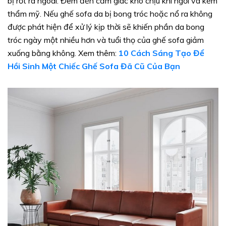
bị rớt ra ngoài. Đem đến cảm giác khó chịu khi ngồi và kém
thẩm mỹ. Nếu ghế sofa da bị bong tróc hoặc nổ ra không
được phát hiện để xử lý kịp thời sẽ khiến phần da bong
tróc ngày một nhiều hơn và tuổi thọ của ghế sofa giảm
xuống bằng không. Xem thêm:
10 Cách Sáng Tạo Để
Hồi Sinh Một Chiếc Ghế Sofa Đã Cũ Của Bạn