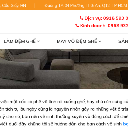
, Cầu Giấy, HN
Đường TA 04 Phường Thới An, Q12, TP HCM
Dịch vụ: 0918 593 
Kinh doanh: 0968 93
LÀM ĐỆM GHẾ
MAY VỎ ĐỆM GHẾ
SẢ
việc một cốc cà phê vô tình rơi xuống ghế, hay chú cún cưng c
bẩn tích tụ lâu ngày cũng là nguyên nhân gây ra những vết ố tr
mỹ cho nó, bạn nên vệ sinh thường xuyên và đúng cách để chi
 viết dưới đây chũng tôi sẽ hướng dẫn cho bạn cách vệ sinh
b