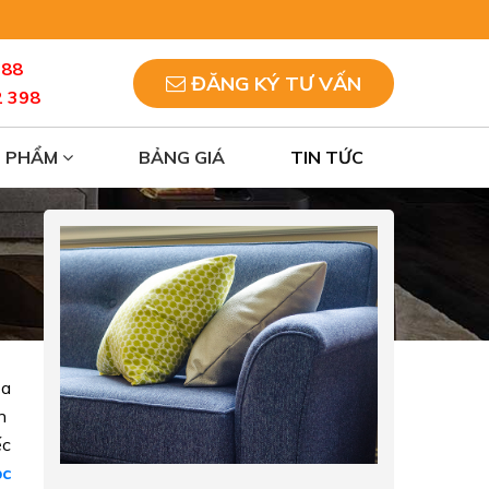
088
ĐĂNG KÝ TƯ VẤN
2 398
N PHẨM
BẢNG GIÁ
TIN TỨC
ủa
ên
ếc
ọc