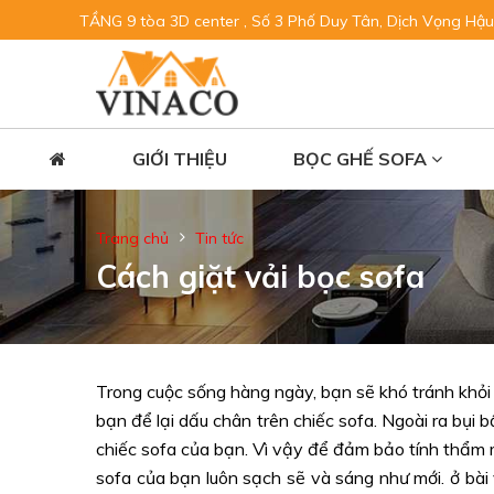
TẦNG 9 tòa 3D center , Số 3 Phố Duy Tân, Dịch Vọng Hậu
GIỚI THIỆU
BỌC GHẾ SOFA
Trang chủ
Tin tức
Cách giặt vải bọc sofa
Trong cuộc sống hàng ngày, bạn sẽ khó tránh khỏi 
bạn để lại dấu chân trên chiếc sofa. Ngoài ra bụi 
chiếc sofa của bạn. Vì vậy để đảm bảo tính thẩm 
sofa của bạn luôn sạch sẽ và sáng như mới. ở bài