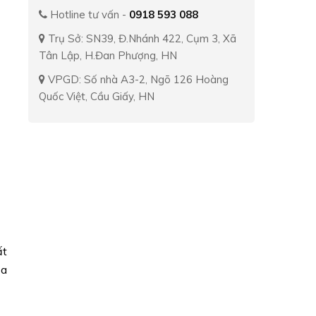
Hotline tư vấn -
0918 593 088
Trụ Sở: SN39, Đ.Nhánh 422, Cụm 3, Xã
Tân Lập, H.Đan Phượng, HN
VPGD: Số nhà A3-2, Ngõ 126 Hoàng
Quốc Việt, Cầu Giấy, HN
ất
ủa