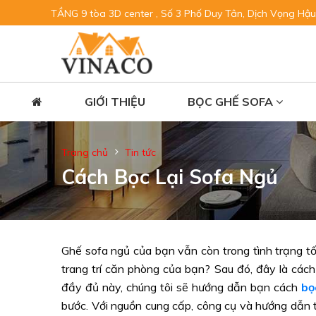
TẦNG 9 tòa 3D center , Số 3 Phố Duy Tân, Dịch Vọng Hậu
GIỚI THIỆU
BỌC GHẾ SOFA
Trang chủ
Tin tức
Cách Bọc Lại Sofa Ngủ
Ghế sofa ngủ của bạn vẫn còn trong tình trạng tố
trang trí căn phòng của bạn? Sau đó, đây là các
đầy đủ này, chúng tôi sẽ hướng dẫn bạn cách
bọ
bước. Với nguồn cung cấp, công cụ và hướng dẫn