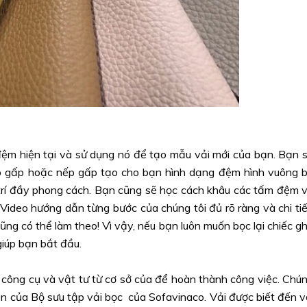
đệm hiện tại và sử dụng nó để tạo mẫu vải mới của bạn. Bạn 
ếp gấp hoặc nếp gấp tạo cho bạn hình dạng đệm hình vuông 
trí đầy phong cách. Bạn cũng sẽ học cách khâu các tấm đệm 
 Video hướng dẫn từng bước của chúng tôi đủ rõ ràng và chi tiế
ng có thể làm theo! Vì vậy, nếu bạn luôn muốn bọc lại chiếc g
giúp bạn bắt đầu.
c công cụ và vật tư từ cơ sở của để hoàn thành công việc. Chú
hần của Bộ sưu tập vải bọc của Sofavinaco. Vải được biết đến v