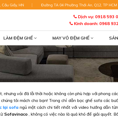
, Cầu Giấy, HN
Đường TA 04 Phường Thới An, Q12, TP HCM
Dịch vụ: 0918 593 
Kinh doanh: 0968 93
LÀM ĐỆM GHẾ
MAY VỎ ĐỆM GHẾ
SẢ
t, nhưng vải đã lỗi thời hoặc không còn phù hợp với phong cá
h chúng tôi mách cho bạn! Trong chỉ dẫn bọc ghế sofa các bư
c lại sofa
ngủ một cách chi tiết nhất với video hướng dẫn từ
 từ
Sofavinaco
, không có việc nào là quá khó để giải quyết. B