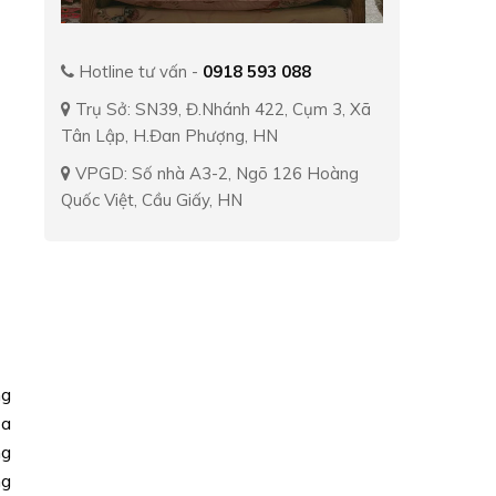
Hotline tư vấn -
0918 593 088
Trụ Sở: SN39, Đ.Nhánh 422, Cụm 3, Xã
Tân Lập, H.Đan Phượng, HN
VPGD: Số nhà A3-2, Ngõ 126 Hoàng
Quốc Việt, Cầu Giấy, HN
ng
ủa
ng
ng