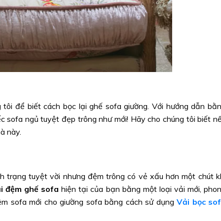
tôi để biết cách bọc lại ghế sofa giường. Với hướng dẫn bằ
iếc sofa ngủ tuyệt đẹp trông như mới! Hãy cho chúng tôi biết n
hà này.
h trạng tuyệt vời nhưng đệm trông có vẻ xấu hơn một chút k
ại đệm ghế sofa
hiện tại của bạn bằng một loại vải mới, pho
ệm sofa mới cho giường sofa bằng cách sử dụng
Vải bọc so