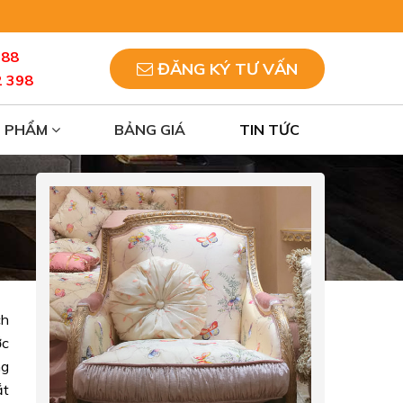
088
ĐĂNG KÝ TƯ VẤN
2 398
N PHẨM
BẢNG GIÁ
TIN TỨC
ch
ớc
ng
ắt