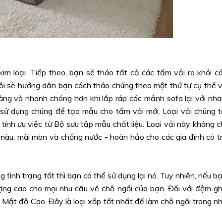
m loại. Tiếp theo, bạn sẽ tháo tất cả các tấm vải ra khỏi c
 tôi sẽ hướng dẫn bạn cách tháo chúng theo một thứ tự cụ thể 
ng và nhanh chóng hơn khi lắp ráp các mảnh sofa lại với nha
 sử dụng chúng để tạo mẫu cho tấm vải mới. Loại vải chúng t
 tính ưu việc từ Bộ sưu tập mẫu chất liệu. Loại vải này không c
màu, mài mòn và chống nước - hoàn hảo cho các gia đình có t
tình trạng tốt thì bạn có thể sử dụng lại nó. Tuy nhiên, nếu b
ượng cao cho mọi nhu cầu về chỗ ngồi của bạn. Đối với đệm g
 Mật độ Cao. Đây là loại xốp tốt nhất để làm chỗ ngồi trong n