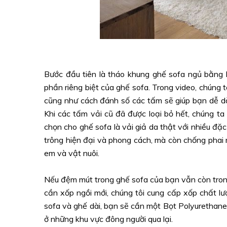
Bước đầu tiên là tháo khung ghế sofa ngủ bằng ki
phần riêng biệt của ghế sofa. Trong video, chúng
cũng như cách đánh số các tấm sẽ giúp bạn dễ dà
Khi các tấm vải cũ đã được loại bỏ hết, chúng ta
chọn cho ghế sofa là vải giả da thật với nhiều đặc
trông hiện đại và phong cách, mà còn chống phai 
em và vật nuôi.
Nếu đệm mút trong ghế sofa của bạn vẫn còn trong 
cần xốp ngồi mới, chúng tôi cung cấp xốp chất l
sofa và ghế dài, bạn sẽ cần một Bọt Polyurethane
ở những khu vực đông người qua lại.