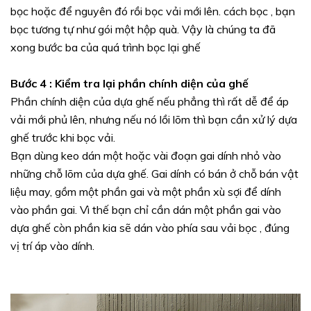
bọc hoặc để nguyên đó rồi bọc vải mới lên. cách bọc , bạn
bọc tương tự như gói một hộp quà. Vậy là chúng ta đã
xong bước ba của quá trình bọc lại ghế
Bước 4 : Kiểm tra lại phần chính diện của ghế
Phần chính diện của dựa ghế nếu phẳng thì rất dễ để áp
vải mới phủ lên, nhưng nếu nó lồi lõm thì bạn cần xử lý dựa
ghế trước khi bọc vải.
Bạn dùng keo dán một hoặc vài đoạn gai dính nhỏ vào
những chỗ lõm của dựa ghế. Gai dính có bán ở chỗ bán vật
liệu may, gồm một phần gai và một phần xù sợi để dính
vào phần gai. Vì thế bạn chỉ cần dán một phần gai vào
dựa ghế còn phần kia sẽ dán vào phía sau vải bọc , đúng
vị trí áp vào dính.