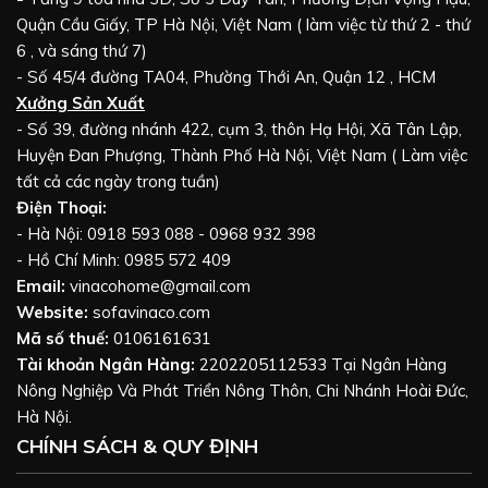
Quận Cầu Giấy, TP Hà Nội, Việt Nam ( làm việc từ thứ 2 - thứ
6 , và sáng thứ 7)
- Số 45/4 đường TA04, Phường Thới An, Quận 12 , HCM
Xưởng Sản Xuất
- Số 39, đường nhánh 422, cụm 3, thôn Hạ Hội, Xã Tân Lập,
Huyện Đan Phượng, Thành Phố Hà Nội, Việt Nam ( Làm việc
tất cả các ngày trong tuần)
Điện Thoại:
- Hà Nội: 0918 593 088 - 0968 932 398
- Hồ Chí Minh: 0985 572 409
Email:
vinacohome@gmail.com
Website:
sofavinaco.com
Mã số thuế:
0106161631
Tài khoản Ngân Hàng:
2202205112533 Tại Ngân Hàng
Nông Nghiệp Và Phát Triển Nông Thôn, Chi Nhánh Hoài Đức,
Hà Nội.
CHÍNH SÁCH & QUY ĐỊNH