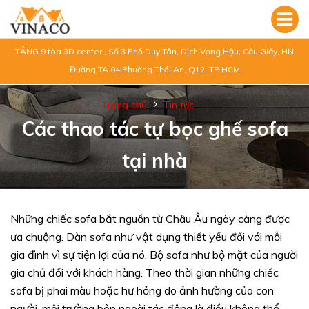
TẦNG 9 tòa 3D center , Số 3 Phố Duy Tân, Dịch Vọng Hậu, Cầu Giấy, HN
Đường TA 04 Phường Thới An, Q12, TP HCM
Trang chủ
Tin tức
Các thao tác tự bọc ghế sofa
tại nhà
Những chiếc sofa bắt nguồn từ Châu Âu ngày càng được
ưa chuộng. Dàn sofa như vật dụng thiết yếu đối với mỗi
gia đình vì sự tiện lợi của nó. Bộ sofa như bộ mặt của người
gia chủ đối với khách hàng. Theo thời gian những chiếc
sofa bị phai màu hoặc hư hỏng do ảnh hường của con
người, môi trường bên ngoài tác động là điều không thể