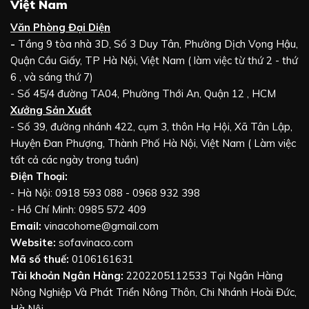
Việt Nam
Văn Phòng Đại Diện
-
Tầng 9 tòa nhà 3D, Số 3 Duy Tân, Phường Dịch Vọng Hậu,
Quận Cầu Giấy, TP Hà Nội, Việt Nam ( làm việc từ thứ 2 - thứ
6 , và sáng thứ 7)
- Số 45/4 đường TA04, Phường Thới An, Quận 12 , HCM
Xưởng Sản Xuất
- Số 39, đường nhánh 422, cụm 3, thôn Hạ Hội, Xã Tân Lập,
Huyện Đan Phượng, Thành Phố Hà Nội, Việt Nam ( Làm việc
tất cả các ngày trong tuần)
Điện Thoại:
- Hà Nội: 0918 593 088 - 0968 932 398
- Hồ Chí Minh: 0985 572 409
Email:
vinacohome@gmail.com
Website:
sofavinaco.com
Mã số thuế:
0106161631
Tài khoản Ngân Hàng:
2202205112533 Tại Ngân Hàng
Nông Nghiệp Và Phát Triển Nông Thôn, Chi Nhánh Hoài Đức,
Hà Nội.