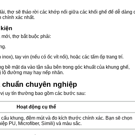
ài, thợ sẽ tháo rời các khớp nối giữa các khối ghế để dễ dàng 
 chính xác nhất.
 kiện
mới, thợ bắt buộc phải:
ng.
nox), tay vịn (nếu có ốc vít nối), hoặc các tấm ốp trang trí.
ăng bề mặt da vào tận sâu bên trong góc khuất của khung ghế,
bị lộ đường may hay nếp nhăn.
hà chuẩn chuyên nghiệp
n vị uy tín thường bao gồm các bước sau:
Hoạt động cụ thể
t cấu khung, đệm mút và đo kích thước chính xác. Bạn sẽ chọn
iệp PU, Microfiber, Simili) và màu sắc.