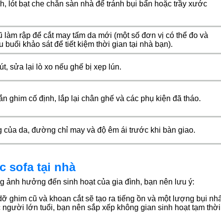
, lót bạt che chắn sàn nhà để tránh bụi bẩn hoặc trầy xước
ũ làm rập để cắt may tấm da mới (một số đơn vị có thể đo và
buổi khảo sát để tiết kiệm thời gian tại nhà bạn).
 sửa lại lò xo nếu ghế bị xẹp lún.
n ghim cố định, lắp lại chân ghế và các phụ kiện đã tháo.
 của da, đường chỉ may và độ êm ái trước khi bàn giao.
c sofa tại nhà
g ảnh hưởng đến sinh hoạt của gia đình, bạn nên lưu ý:
dỡ ghim cũ và khoan cắt sẽ tạo ra tiếng ồn và một lượng bụi nhấ
c người lớn tuổi, bạn nên sắp xếp không gian sinh hoạt tạm thời