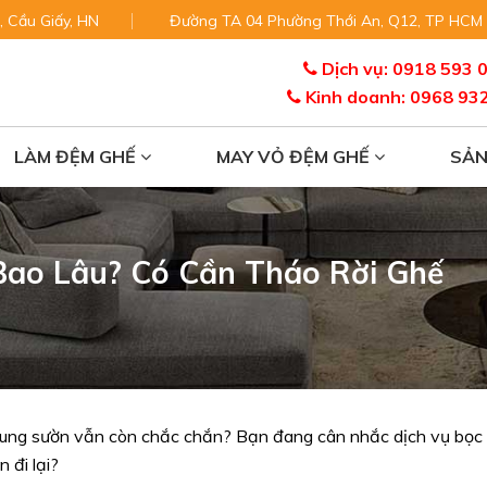
, Cầu Giấy, HN
Đường TA 04 Phường Thới An, Q12, TP HCM
Dịch vụ: 0918 593 
Kinh doanh: 0968 93
LÀM ĐỆM GHẾ
MAY VỎ ĐỆM GHẾ
SẢ
Bao Lâu? Có Cần Tháo Rời Ghế
hung sườn vẫn còn chắc chắn? Bạn đang cân nhắc dịch vụ bọc
n đi lại?