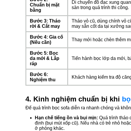
Di chuyển đồ đạc xung quanh
Chuẩn bị mặt
sàn trong quá trình thi công.
bằng
Bước 3: Tháo
Tháo vỏ cũ, dùng chính vỏ c
rời & Cắt may
may sẵn cốt da tại xưởng sau 
Bước 4: Gia cố
Thay mới hoặc chèn thêm mút,
(Nếu cần)
Bước 5: Bọc
da mới & Lắp
Tiến hành bọc lớp da mới, bắ
ráp
Bước 6:
Khách hàng kiểm tra độ căng
Nghiệm thu
4. Kinh nghiệm chuẩn bị khi
bọ
Để quá trình bọc sofa diễn ra nhanh chóng và khôn
Hạn chế tiếng ồn và bụi mịn:
Quá trình tháo 
định (bụi mút xốp cũ). Nếu nhà có trẻ nhỏ hoặ
ở phòng khác.