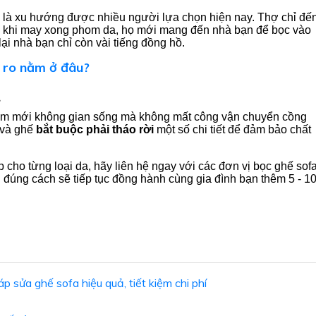
là xu hướng được nhiều người lựa chọn hiện nay. Thợ chỉ đế
 khi may xong phom da, họ mới mang đến nhà bạn để bọc vào
lại nhà bạn chỉ còn vài tiếng đồng hồ.
i ro nằm ở đâu?
 làm mới không gian sống mà không mất công vận chuyển cồng
và ghế
bắt buộc phải tháo rời
một số chi tiết để đảm bảo chất
cho từng loại da, hãy liên hệ ngay với các đơn vị bọc ghế sof
" đúng cách sẽ tiếp tục đồng hành cùng gia đình bạn thêm 5 - 1
p sửa ghế sofa hiệu quả, tiết kiệm chi phí