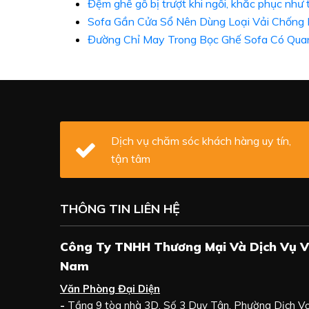
Đệm ghế gỗ bị trượt khi ngồi, khắc phục như
Sofa Gần Cửa Sổ Nên Dùng Loại Vải Chống
Đường Chỉ May Trong Bọc Ghế Sofa Có Qua
Dịch vụ chăm sóc khách hàng uy tín,
tận tâm
THÔNG TIN LIÊN HỆ
Công Ty TNHH Thương Mại Và Dịch Vụ V
Nam
Văn Phòng Đại Diện
-
Tầng 9 tòa nhà 3D, Số 3 Duy Tân, Phường Dịch V