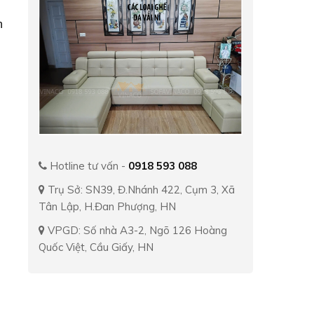
n
Hotline tư vấn -
0918 593 088
Trụ Sở: SN39, Đ.Nhánh 422, Cụm 3, Xã
Tân Lập, H.Đan Phượng, HN
VPGD: Số nhà A3-2, Ngõ 126 Hoàng
Quốc Việt, Cầu Giấy, HN