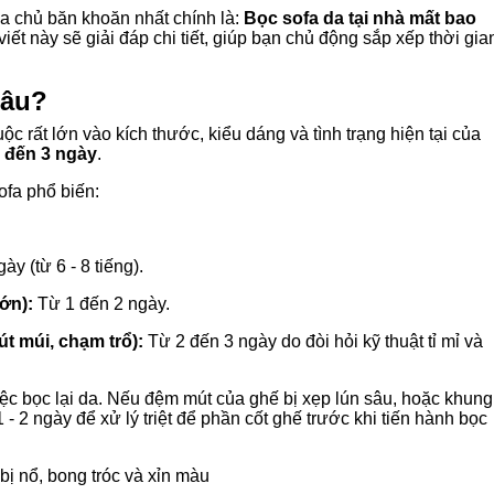
gia chủ băn khoăn nhất chính là:
Bọc sofa da tại nhà mất bao
viết này sẽ giải đáp chi tiết, giúp bạn chủ động sắp xếp thời gia
lâu?
ộc rất lớn vào kích thước, kiểu dáng và tình trạng hiện tại của
 đến 3 ngày
.
ofa phổ biến:
y (từ 6 - 8 tiếng).
ớn):
Từ 1 đến 2 ngày.
rút múi, chạm trổ):
Từ 2 đến 3 ngày do đòi hỏi kỹ thuật tỉ mỉ và
ệc bọc lại da. Nếu đệm mút của ghế bị xẹp lún sâu, hoặc khung
1 - 2 ngày để xử lý triệt để phần cốt ghế trước khi tiến hành bọc