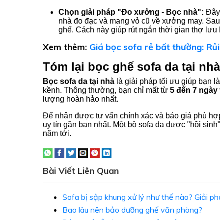
Chọn giải pháp "Đo xưởng - Bọc nhà":
Đây 
nhà đo đạc và mang vỏ cũ về xưởng may. Sau
ghế. Cách này giúp rút ngắn thời gian thợ lưu 
Xem thêm:
Giá bọc sofa rẻ bất thường: Rủ
Tóm lại bọc ghế sofa da tại nhà
Bọc sofa da tại nhà
là giải pháp tối ưu giúp bạn
kềnh. Thông thường, bạn chỉ mất từ
5 đến 7
ngày
lượng hoàn hảo nhất.
Để nhận được tư vấn chính xác và báo giá phù hợp 
uy tín gần bạn nhất. Một bộ sofa da được "hồi sinh
năm tới.
Bài Viết Liên Quan
Sofa bị sập khung xử lý như thế nào? Giải phá
Bao lâu nên bảo dưỡng ghế văn phòng?