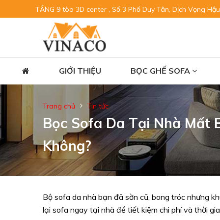
TẦNG 9 tòa 3D center , Số 3 Phố Duy Tân, Dịch Vọng Hậu
GIỚI THIỆU
BỌC GHẾ SOFA
Trang chủ
Tin tức
Bọc Sofa Da Tại Nhà Mất 
Không?
Bộ sofa da nhà bạn đã sờn cũ, bong tróc nhưng k
lại sofa ngay tại nhà để tiết kiệm chi phí và thời gia