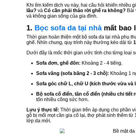
Khi tìm kiếm dịch vụ này, hai câu hỏi khiến nhiều 
lâu?
và
Có cần phải tháo rời ghế ra không?
Bài 
và không gian sống của gia đình.
1.
Bọc sofa da tại nhà
mất bao 
Thời gian hoàn thiện một bộ sofa da tại nhà phụ thu
ghế. Nhìn chung, quy trình này thường kéo dài từ
1
Dưới đây là mốc thời gian ước tính cho từng loại s
Sofa đơn, ghế đôn:
Khoảng 2 - 4 tiếng.
Sofa văng (sofa băng 2 - 3 chỗ):
Khoảng 1 ngà
Sofa góc chữ L, chữ U (kích thước vừa và l
Bộ sofa cổ điển, tân cổ điển (nhiều chi tiết 
tốn nhiều công sức hơn.
Lưu ý thực tế:
Thời gian trên áp dụng cho phần vi
gỗ bị mối mọt cần gia cố lại, thợ phát sinh thêm từ 
lớp da mới.