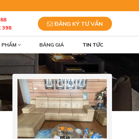
088
ĐĂNG KÝ TƯ VẤN
2 398
N PHẨM
BẢNG GIÁ
TIN TỨC