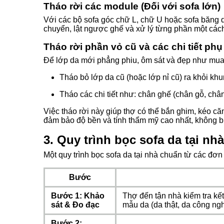
Tháo rời các module (Đối với sofa lớn)
Với các bộ sofa góc chữ L, chữ U hoặc sofa băng d
chuyển, lật ngược ghế và xử lý từng phần một cách
Tháo rời phần vỏ cũ và các chi tiết phụ
Để lớp da mới phẳng phiu, ôm sát và đẹp như mua 
Tháo bỏ lớp da cũ (hoặc lớp nỉ cũ) ra khỏi khu
Tháo các chi tiết như: chân ghế (chân gỗ, chân i
Việc tháo rời này giúp thợ có thể bắn ghim, kéo c
đảm bảo độ bền và tính thẩm mỹ cao nhất, không 
3. Quy trình bọc sofa da tại n
Một quy trình bọc sofa da tại nhà chuẩn từ các đơ
Bước
Bước 1: Khảo
Thợ đến tận nhà kiểm tra kế
sát & Đo đạc
mẫu da (da thật, da công ngh
Bước 2: