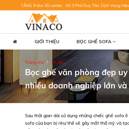
TẦNG 9 tòa 3D center , Số 3 Phố Duy Tân, Dịch Vọng Hậu
GIỚI THIỆU
BỌC GHẾ SOFA
Trang chủ
Tin tức
Bọc ghế văn phòng đẹp uy t
nhiều doanh nghiệp lớn và
Sau thời gian dài sử dụng những chiếc ghế sofa ở
sofa của bạn bị như thế sẽ gây mất thẩ mỹ và tạo