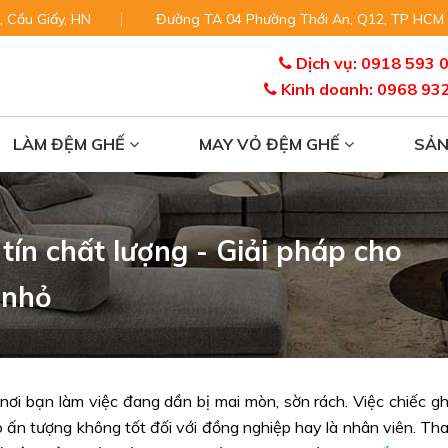
, Cầu Giấy, HN
Đường TA 04 Phường Thới An, Q12, TP HCM
Dịch vụ: 0918 593 
Kinh doanh: 0968 93
LÀM ĐỆM GHẾ
MAY VỎ ĐỆM GHẾ
SẢ
ín chất lượng - Giải pháp cho
 nhỏ
 nơi bạn làm việc đang dần bị mai mòn, sờn rách. Việc chiếc g
 ấn tượng không tốt đối với đồng nghiệp hay là nhân viên. Th