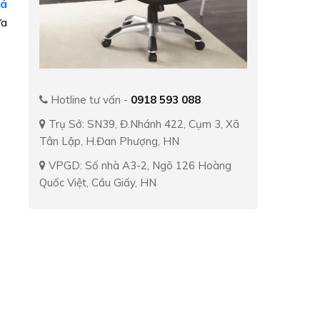
iá
ưa
Hotline tư vấn -
0918 593 088
Trụ Sở: SN39, Đ.Nhánh 422, Cụm 3, Xã
Tân Lập, H.Đan Phượng, HN
VPGD: Số nhà A3-2, Ngõ 126 Hoàng
Quốc Việt, Cầu Giấy, HN