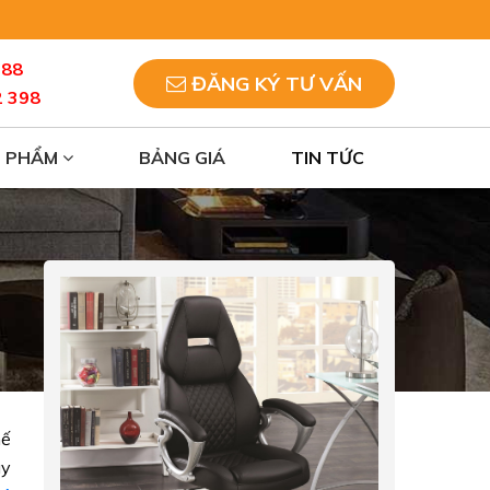
088
ĐĂNG KÝ TƯ VẤN
2 398
N PHẨM
BẢNG GIÁ
TIN TỨC
hế
ay