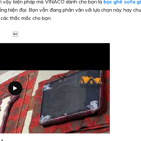
í, vì vậy biện pháp mà VINACO dành cho bạn là
bọc ghế sofa g
sống hiện đại. Bạn vẫn đang phân vân với lựa chọn này hay ch
ả các thắc mắc cho bạn.
