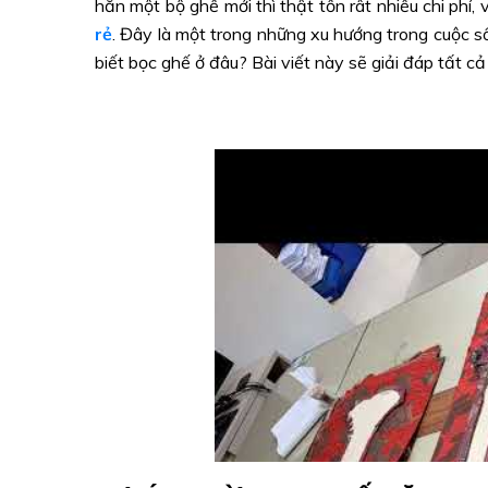
hẳn một bộ ghế mới thì thật tốn rât nhiều chi ph
rẻ
. Đây là một trong những xu hướng trong cuộc 
biết bọc ghế ở đâu? Bài viết này sẽ giải đáp tất c