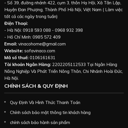
- Số 39, đường nhánh 422, cụm 3, thôn Hạ Hội, Xã Tân Lập,
Huyện Đan Phượng, Thành Phố Hà Nội, Việt Nam ( Làm việc
tất cả các ngày trong tuần)
Điện Thoại:
- Hà Nội: 0918 593 088 - 0968 932 398
- Hồ Chí Minh: 0985 572 409
Email:
vinacohome@gmail.com
Website:
sofavinaco.com
Mã số thuế:
0106161631
Tài khoản Ngân Hàng:
2202205112533 Tại Ngân Hàng
Nông Nghiệp Và Phát Triển Nông Thôn, Chi Nhánh Hoài Đức,
Hà Nội.
CHÍNH SÁCH & QUY ĐỊNH
Quy Định Và Hình Thức Thanh Toán
Chính sách bảo mật thông tin khách hàng
chính sách bảo hành sản phẩm