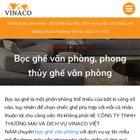
TẦNG 9 tòa 3D center , Số 3 Phố Duy Tân, Dịch Vọng Hậu, Cầu Giấy, HN
Đường TA 04 Phường Thới An, Q12, TP HCM
Trang chủ
Tin tức
Bọc ghế văn phòng, phong
thủy ghế văn phòng
Bọc lại ghế là một phần không thể thiếu của bất kì công sở
nào, tuy nhiên để chọn chiếc ghế phù hợp với mỗi cá nhân,
thuận lợi cho công việc thì không phải dễ. CÔNG TY TNHH
THƯƠNG MẠI VÀ DỊCH VỤ VINACO VIỆT
NAM chuyên
bọc ghế văn phòng
với dịch vụ uy tín, mẫu
mã đa dạng, màu sắc phong phú chắc chắn sẽ làm quý