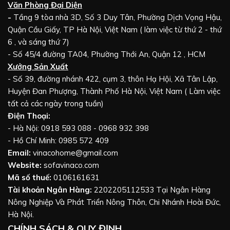
Văn Phòng Đại Diện
-
Tầng 9 tòa nhà 3D, Số 3 Duy Tân, Phường Dịch Vọng Hậu,
Quận Cầu Giấy, TP Hà Nội, Việt Nam ( làm việc từ thứ 2 - thứ
6 , và sáng thứ 7)
- Số 45/4 đường TA04, Phường Thới An, Quận 12 , HCM
Xưởng Sản Xuất
- Số 39, đường nhánh 422, cụm 3, thôn Hạ Hội, Xã Tân Lập,
Huyện Đan Phượng, Thành Phố Hà Nội, Việt Nam ( Làm việc
tất cả các ngày trong tuần)
Điện Thoại:
- Hà Nội: 0918 593 088 - 0968 932 398
- Hồ Chí Minh: 0985 572 409
Email:
vinacohome@gmail.com
Website:
sofavinaco.com
Mã số thuế:
0106161631
Tài khoản Ngân Hàng:
2202205112533 Tại Ngân Hàng
Nông Nghiệp Và Phát Triển Nông Thôn, Chi Nhánh Hoài Đức,
Hà Nội.
CHÍNH SÁCH & QUY ĐỊNH