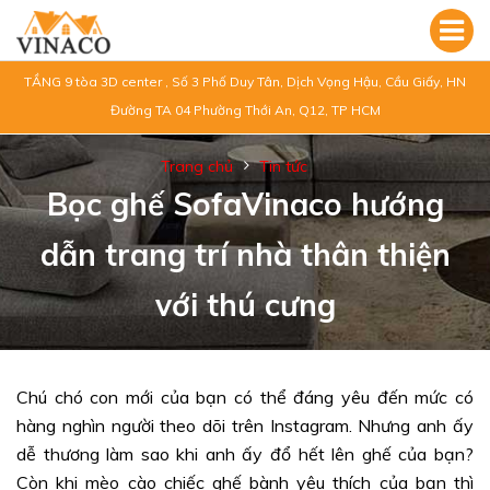
TẦNG 9 tòa 3D center , Số 3 Phố Duy Tân, Dịch Vọng Hậu, Cầu Giấy, HN
Đường TA 04 Phường Thới An, Q12, TP HCM
Trang chủ
Tin tức
Bọc ghế SofaVinaco hướng
dẫn trang trí nhà thân thiện
với thú cưng
Chú chó con mới của bạn có thể đáng yêu đến mức có
hàng nghìn người theo dõi trên Instagram. Nhưng anh ấy
dễ thương làm sao khi anh ấy đổ hết lên ghế của bạn?
Còn khi mèo cào chiếc ghế bành yêu thích của bạn thì