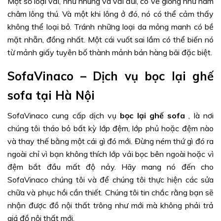
Một số loại vải, như nhung và vải đũi, có vẻ giống như nam
châm lông thú. Và một khi lông ở đó, nó có thể cảm thấy
không thể loại bỏ. Tránh những loại da mỏng manh có bề
mặt nhẵn, đồng nhất. Một cái vuốt sai lầm có thể biến nó
từ mảnh giấy tuyên bố thành mảnh bán hàng bãi đặc biệt.
SofaVinaco – Dịch vụ bọc lại ghế
sofa tại Hà Nội
SofaVinaco cung cấp dịch vụ
bọc lại ghế sofa
, là nơi
chúng tôi tháo bỏ bất kỳ lớp đệm, lớp phủ hoặc đệm nào
và thay thế bằng một cái gì đó mới. Đừng ném thứ gì đó ra
ngoài chỉ vì bạn không thích lớp vải bọc bên ngoài hoặc vì
đệm bắt đầu mất độ nảy. Hãy mang nó đến cho
SofaVinaco chúng tôi và để chúng tôi thực hiện các sửa
chữa và phục hồi cần thiết. Chúng tôi tin chắc rằng bạn sẽ
nhận được đồ nội thất trông như mới mà không phải trả
giá đồ nội thất mới.