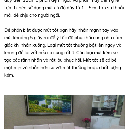
dày trên 12cm ở phần đệm ngồi. Và phần may đệm ghế
tựa thì nên sử dụng mút có độ dày từ 1 – 5cm tạo sự thoải
mái, dễ chịu cho người ngồi.
Để phân biệt được mút tốt bạn hãy nhấn mạnh tay vào
mút khoảng 5 giây rồi để ý tốc độ phục hồi cũng như cảm
giác khi nhấn xuống. Loại mút tốt thường bật lên ngay và
không để lại vết nếu có cũng rất ít. Còn loại mút kém sẽ
tạo các rãnh nhăn và rất lâu phục hồi. Mút tốt sẽ có bề
mặt mịn và nhẵn hơn so với mút thường hoặc chất lượng
kém.