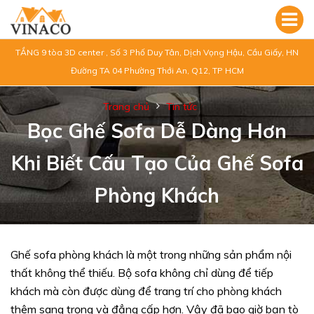
TẦNG 9 tòa 3D center , Số 3 Phố Duy Tân, Dịch Vọng Hậu, Cầu Giấy, HN
Đường TA 04 Phường Thới An, Q12, TP HCM
Trang chủ
Tin tức
Bọc Ghế Sofa Dễ Dàng Hơn
Khi Biết Cấu Tạo Của Ghế Sofa
Phòng Khách
Ghế sofa phòng khách là một trong những sản phẩm nội
thất không thể thiếu. Bộ sofa không chỉ dùng để tiếp
khách mà còn được dùng để trang trí cho phòng khách
thêm sang trọng và đẳng cấp hơn. Vậy đã bao giờ bạn tò