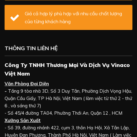
Giá cả hợp lý phù hợp với nhu cầu chất lượng
của từng khách hàng
THÔNG TIN LIÊN HỆ
Công Ty TNHH Thương Mại Và Dịch Vụ Vinaco
Việt Nam
Văn Phòng Đại Diện
-
Tầng 9 tòa nhà 3D, Số 3 Duy Tân, Phường Dịch Vọng Hậu,
Quận Cầu Giấy, TP Hà Nội, Việt Nam ( làm việc từ thứ 2 - thứ
6 , và sáng thứ 7)
- Số 45/4 đường TA04, Phường Thới An, Quận 12 , HCM
Xưởng Sản Xuất
- Số 39, đường nhánh 422, cụm 3, thôn Hạ Hội, Xã Tân Lập,
Huyện Đan Phượng, Thành Phố Hà Nội, Việt Nam ( Làm việc