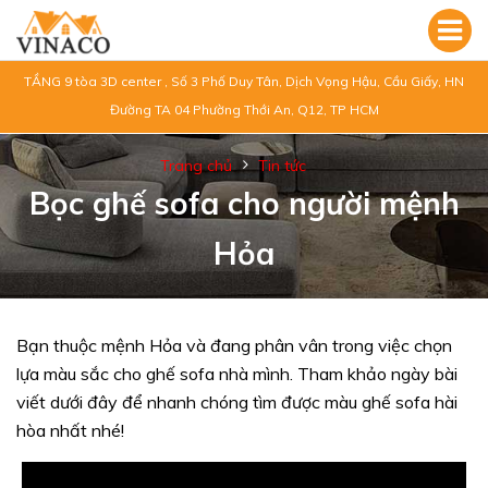
TẦNG 9 tòa 3D center , Số 3 Phố Duy Tân, Dịch Vọng Hậu, Cầu Giấy, HN
Đường TA 04 Phường Thới An, Q12, TP HCM
Trang chủ
Tin tức
Bọc ghế sofa cho người mệnh
Hỏa
Bạn thuộc mệnh Hỏa và đang phân vân trong việc chọn
lựa màu sắc cho ghế sofa nhà mình. Tham khảo ngày bài
viết dưới đây để nhanh chóng tìm được màu ghế sofa hài
hòa nhất nhé!