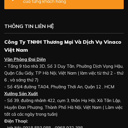
của từng khách hàng
THÔNG TIN LIÊN HỆ
Công Ty TNHH Thương Mại Và Dịch Vụ Vinaco
Việt Nam
Văn Phòng Đại Diện
-
Tầng 9 tòa nhà 3D, Số 3 Duy Tân, Phường Dịch Vọng Hậu,
Quận Cầu Giấy, TP Hà Nội, Việt Nam ( làm việc từ thứ 2 - thứ
6 , và sáng thứ 7)
- Số 45/4 đường TA04, Phường Thới An, Quận 12 , HCM
Xưởng Sản Xuất
- Số 39, đường nhánh 422, cụm 3, thôn Hạ Hội, Xã Tân Lập,
Huyện Đan Phượng, Thành Phố Hà Nội, Việt Nam ( Làm việc
tất cả các ngày trong tuần)
Điện Thoại:
- Hà Nội: 0918 593 088 - 0968 932 398