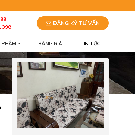
088
ĐĂNG KÝ TƯ VẤN
2 398
N PHẨM
BẢNG GIÁ
TIN TỨC
n