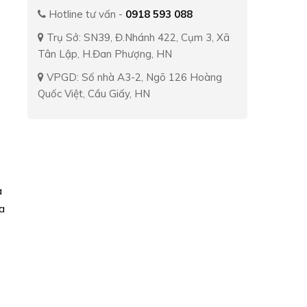
Hotline tư vấn -
0918 593 088
Trụ Sở: SN39, Đ.Nhánh 422, Cụm 3, Xã
Tân Lập, H.Đan Phượng, HN
VPGD: Số nhà A3-2, Ngõ 126 Hoàng
Quốc Việt, Cầu Giấy, HN
a
a