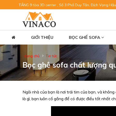
TẦNG 9 tòa 3D center , Số 3 Phố Duy Tân, Dịch Vọng Hậu
GIỚI THIỆU
BỌC GHẾ SOFA
Trang chủ
Tin tức
Bọc ghê sofa chất lượng q
Ngôi nhà của bạn là nơi trái tim của bạn, và không 
là gì, bạn luôn cố gắng để có được điều tốt nhất c