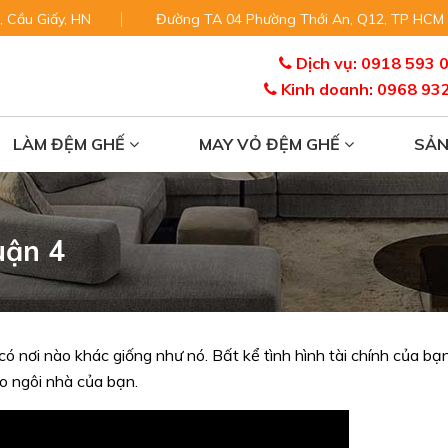
, Cầu Giấy, HN
Đường TA 04 Phường Thới An, Q12, TP HCM
Dịch vụ: 0918 593 
Kinh doanh: 0968 93
LÀM ĐỆM GHẾ
MAY VỎ ĐỆM GHẾ
SẢ
uận 4
có nơi nào khác giống như nó. Bất kể tình hình tài chính của bạ
ho ngôi nhà của bạn.