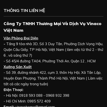
THÔNG TIN LIÊN HỆ
Công Ty TNHH Thương Mại Và Dịch Vụ Vinaco
Việt Nam
Văn Phòng Đại Diện
-
Tầng 9 tòa nhà 3D, Số 3 Duy Tân, Phường Dịch Vọng Hậu,
Quận Cầu Giấy, TP Hà Nội, Việt Nam ( làm việc từ thứ 2 - thứ
6 , và sáng thứ 7)
- Số 45/4 đường TA04, Phường Thới An, Quận 12 , HCM
Xưởng Sản Xuất
- Số 39, đường nhánh 422, cụm 3, thôn Hạ Hội, Xã Tân Lập,
Huyện Đan Phượng, Thành Phố Hà Nội, Việt Nam ( Làm việc
tất cả các ngày trong tuần)
Điện Thoại:
- Hà Nội: 0918 593 088 - 0968 932 398
- Hồ Chí Minh: 0985 572 409
Email:
vinacohome@gmail.com