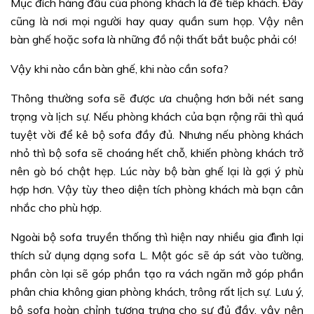
Mục đích hàng đầu của phòng khách là để tiếp khách. Đây
cũng là nơi mọi người hay quay quần sum họp. Vậy nên
bàn ghế hoặc sofa là những đồ nội thất bắt buộc phải có!
Vậy khi nào cần bàn ghế, khi nào cần sofa?
Thông thường sofa sẽ được ưa chuộng hơn bởi nét sang
trọng và lịch sự. Nếu phòng khách của bạn rộng rãi thì quá
tuyệt vời để kê bộ sofa đầy đủ. Nhưng nếu phòng khách
nhỏ thì bộ sofa sẽ choáng hết chỗ, khiến phòng khách trở
nên gò bó chật hẹp. Lúc này bộ bàn ghế lại là gợi ý phù
hợp hơn. Vậy tùy theo diện tích phòng khách mà bạn cân
nhắc cho phù hợp.
Ngoài bộ sofa truyền thống thì hiện nay nhiều gia đình lại
thích sử dụng dạng sofa L. Một góc sẽ áp sát vào tường,
phần còn lại sẽ góp phần tạo ra vách ngăn mở góp phần
phân chia không gian phòng khách, trông rất lịch sự. Lưu ý,
bộ sofa hoàn chỉnh tượng trưng cho sự đủ đầy, vậy nên