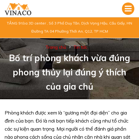
TẦNG 9 tòa 3D center , Số 3 Phố Duy Tân, Dịch Vọng Hậu, Cầu Giấy, HN
Đường TA 04 Phường Thới An, Q12, TP HCM
Trang chủ
Tin tức
Bố trí phòng khách vừa đúng
phong thủy lại đúng ý thích
của gia chủ
Phòng khách được xem là “gương mặt đại diện” cho gia
đình của bạn. Đó là nơi bạn tiếp khách cũng như tổ chức
các sự kiện quan trọng. Mọi người có thể đánh giá phần
nào phong cách sống của chủ nhân căn nhà khi quan sát