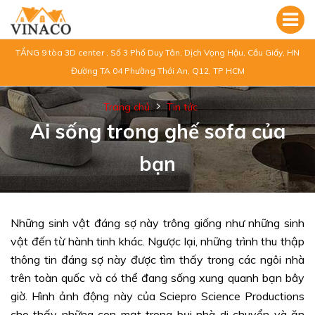
TẦNG 9 tòa 3D center , Số 3 Phố Duy Tân, Dịch Vọng Hậu, Cầu Giấy, HN
Đường TA 04 Phường Thới An, Q12, TP HCM
Trang chủ
Tin tức
Ai sống trong ghế sofa của
bạn
Những sinh vật đáng sợ này trông giống như những sinh
vật đến từ hành tinh khác. Ngược lại, những trình thu thập
thông tin đáng sợ này được tìm thấy trong các ngôi nhà
trên toàn quốc và có thể đang sống xung quanh bạn bây
giờ. Hình ảnh động này của Sciepro Science Productions
cho thấy những con mạt trong bụi nhà di chuyển và ăn