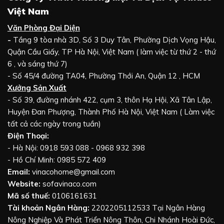
Việt Nam
Văn Phòng Đại Diện
-
Tầng 9 tòa nhà 3D, Số 3 Duy Tân, Phường Dịch Vọng Hậu,
Quận Cầu Giấy, TP Hà Nội, Việt Nam ( làm việc từ thứ 2 - thứ
6 , và sáng thứ 7)
- Số 45/4 đường TA04, Phường Thới An, Quận 12 , HCM
Xưởng Sản Xuất
- Số 39, đường nhánh 422, cụm 3, thôn Hạ Hội, Xã Tân Lập,
Huyện Đan Phượng, Thành Phố Hà Nội, Việt Nam ( Làm việc
tất cả các ngày trong tuần)
Điện Thoại:
- Hà Nội: 0918 593 088 - 0968 932 398
- Hồ Chí Minh: 0985 572 409
Email:
vinacohome@gmail.com
Website:
sofavinaco.com
Mã số thuế:
0106161631
Tài khoản Ngân Hàng:
2202205112533 Tại Ngân Hàng
Nông Nghiệp Và Phát Triển Nông Thôn, Chi Nhánh Hoài Đức,