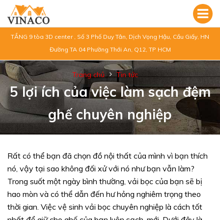
TẦNG 9 tòa 3D center , Số 3 Phố Duy Tân, Dịch Vọng Hậu, Cầu Giấy, HN
Đường TA 04 Phường Thới An, Q12, TP HCM
Trang chủ
Tin tức
5 lợi ích của việc làm sạch đệm
ghế chuyên nghiệp
Rất có thể bạn đã chọn đồ nội thất của mình vì bạn thích
nó, vậy tại sao không đối xử với nó như bạn vẫn làm?
Trong suốt một ngày bình thường, vải bọc của bạn sẽ bị
hao mòn và có thể dẫn đến hư hỏng nghiêm trọng theo
thời gian. Việc vệ sinh vải bọc chuyên nghiệp là cách tốt
nhất để giữ cho ghế của bạn luôn sạch, mới. Dưới đây là