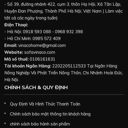
- Số 39, đường nhánh 422, cụm 3, thôn Hạ Hội, Xã Tân Lập,
Huyện Đan Phượng, Thành Phố Hà Nội, Việt Nam ( Làm việc
tất cả các ngày trong tuần)
Điện Thoại:
- Hà Nội: 0918 593 088 - 0968 932 398
- Hồ Chí Minh: 0985 572 409
Email:
vinacohome@gmail.com
Website:
sofavinaco.com
Mã số thuế:
0106161631
Tài khoản Ngân Hàng:
2202205112533 Tại Ngân Hàng
Nông Nghiệp Và Phát Triển Nông Thôn, Chi Nhánh Hoài Đức,
Hà Nội.
CHÍNH SÁCH & QUY ĐỊNH
Quy Định Và Hình Thức Thanh Toán
Chính sách bảo mật thông tin khách hàng
chính sách bảo hành sản phẩm