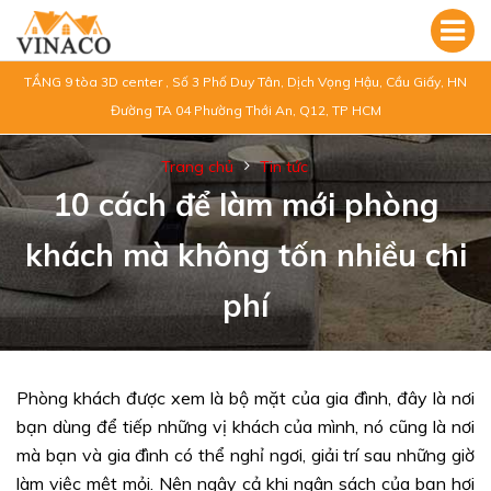
TẦNG 9 tòa 3D center , Số 3 Phố Duy Tân, Dịch Vọng Hậu, Cầu Giấy, HN
Đường TA 04 Phường Thới An, Q12, TP HCM
Trang chủ
Tin tức
10 cách để làm mới phòng
khách mà không tốn nhiều chi
phí
Phòng khách được xem là bộ mặt của gia đình, đây là nơi
bạn dùng để tiếp những vị khách của mình, nó cũng là nơi
mà bạn và gia đình có thể nghỉ ngơi, giải trí sau những giờ
làm việc mệt mỏi. Nên ngây cả khi ngân sách của bạn hơi