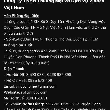
Công Ty TNHH Thương Mại Và Dịch Vụ Vinaco
Việt Nam
Văn Phòng Đại Diện
-
Tầng 9 tòa nhà 3D, Số 3 Duy Tân, Phường Dịch Vọng Hậu,
Quận Cầu Giấy, TP Hà Nội, Việt Nam ( làm việc từ thứ 2 - thứ
6 , và sáng thứ 7)
- Số 45/4 đường TA04, Phường Thới An, Quận 12 , HCM
Xưởng Sản Xuất
- Số 39, đường nhánh 422, cụm 3, thôn Hạ Hội, Xã Tân Lập,
Huyện Đan Phượng, Thành Phố Hà Nội, Việt Nam ( Làm việc
tất cả các ngày trong tuần)
Điện Thoại:
- Hà Nội: 0918 593 088 - 0968 932 398
- Hồ Chí Minh: 0985 572 409
Email:
vinacohome@gmail.com
Website:
sofavinaco.com
Mã số thuế:
0106161631
Tài khoản Ngân Hàng:
2202205112533 Tại Ngân Hàng
Nông Nghiệp Và Phát Triển Nông Thôn, Chi Nhánh Hoài Đức,