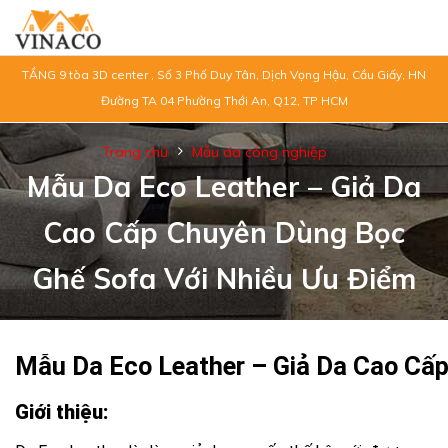
TẦNG 9 tòa 3D center , Số 3 Phố Duy Tân, Dịch Vọng Hậu, Cầu Giấy, HN
Đường TA 04 Phường Thới An, Q12, TP HCM
Trang chủ
Mẫu da công nghiệp
Mẫu Da Eco Leather – Giả Da
Cao Cấp Chuyên Dùng Bọc
Ghế Sofa Với Nhiều Ưu Điểm
Mẫu Da Eco Leather – Giả Da Cao Cấ
Giới thiệu: