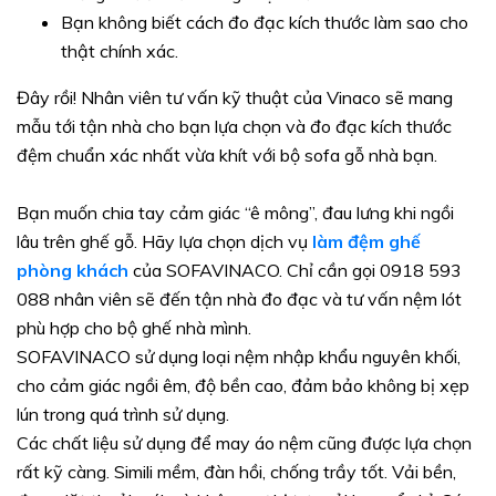
Bạn không biết cách đo đạc kích thước làm sao cho
thật chính xác.
Đây rồi! Nhân viên tư vấn kỹ thuật của Vinaco sẽ mang
mẫu tới tận nhà cho bạn lựa chọn và đo đạc kích thước
đệm chuẩn xác nhất vừa khít với bộ sofa gỗ nhà bạn.
Bạn muốn chia tay cảm giác “ê mông”, đau lưng khi ngồi
lâu trên ghế gỗ. Hãy lựa chọn dịch vụ
làm đệm ghế
phòng khách
của SOFAVINACO. Chỉ cần gọi 0918 593
088 nhân viên sẽ đến tận nhà đo đạc và tư vấn nệm lót
phù hợp cho bộ ghế nhà mình.
SOFAVINACO sử dụng loại nệm nhập khẩu nguyên khối,
cho cảm giác ngồi êm, độ bền cao, đảm bảo không bị xẹp
lún trong quá trình sử dụng.
Các chất liệu sử dụng để may áo nệm cũng được lựa chọn
rất kỹ càng. Simili mềm, đàn hồi, chống trầy tốt. Vải bền,