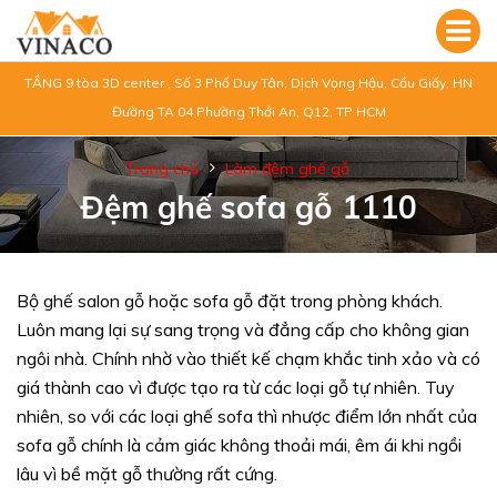
TẦNG 9 tòa 3D center , Số 3 Phố Duy Tân, Dịch Vọng Hậu, Cầu Giấy, HN
Đường TA 04 Phường Thới An, Q12, TP HCM
Trang chủ
Làm đệm ghế gỗ
Đệm ghế sofa gỗ 1110
Bộ ghế salon gỗ hoặc sofa gỗ đặt trong phòng khách.
Luôn mang lại sự sang trọng và đẳng cấp cho không gian
ngôi nhà. Chính nhờ vào thiết kế chạm khắc tinh xảo và có
giá thành cao vì được tạo ra từ các loại gỗ tự nhiên. Tuy
nhiên, so với các loại ghế sofa thì nhược điểm lớn nhất của
sofa gỗ chính là cảm giác không thoải mái, êm ái khi ngồi
lâu vì bề mặt gỗ thường rất cứng.