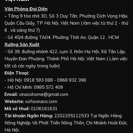
Văn Phòng Đại Diện
-
Tầng 9 tòa nhà 3D, Số 3 Duy Tân, Phường Dịch Vọng Hậu,
Quận Cầu Giấy, TP Hà Nội, Việt Nam ( làm việc từ thứ 2 - thứ
6 , và sáng thứ 7)
- Số 45/4 đường TA04, Phường Thới An, Quận 12 , HCM
Xưởng Sản Xuất
- Số 39, đường nhánh 422, cụm 3, thôn Hạ Hội, Xã Tân Lập,
Huyện Đan Phượng, Thành Phố Hà Nội, Việt Nam ( Làm việc
tất cả các ngày trong tuần)
Điện Thoại:
- Hà Nội: 0918 593 088 - 0968 932 398
- Hồ Chí Minh: 0985 572 409
Email:
vinacohome@gmail.com
Website:
sofavinaco.com
Mã số thuế:
0106161631
Tài khoản Ngân Hàng:
2202205112533 Tại Ngân Hàng
Nông Nghiệp Và Phát Triển Nông Thôn, Chi Nhánh Hoài Đức,
Hà Nội.