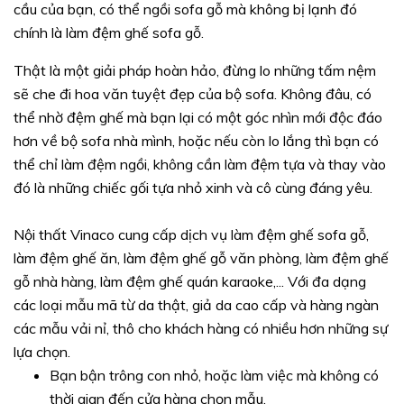
cầu của bạn, có thể ngồi sofa gỗ mà không bị lạnh đó
chính là làm đệm ghế sofa gỗ.
Thật là một giải pháp hoàn hảo, đừng lo những tấm nệm
sẽ che đi hoa văn tuyệt đẹp của bộ sofa. Không đâu, có
thể nhờ đệm ghế mà bạn lại có một góc nhìn mới độc đáo
hơn về bộ sofa nhà mình, hoặc nếu còn lo lắng thì bạn có
thể chỉ làm đệm ngồi, không cần làm đệm tựa và thay vào
đó là những chiếc gối tựa nhỏ xinh và cô cùng đáng yêu.
Nội thất Vinaco cung cấp dịch vụ làm đệm ghế sofa gỗ,
làm đệm ghế ăn, làm đệm ghế gỗ văn phòng, làm đệm ghế
gỗ nhà hàng, làm đệm ghế quán karaoke,... Với đa dạng
các loại mẫu mã từ da thật, giả da cao cấp và hàng ngàn
các mẫu vải nỉ, thô cho khách hàng có nhiều hơn những sự
lựa chọn.
Bạn bận trông con nhỏ, hoặc làm việc mà không có
thời gian đến cửa hàng chọn mẫu.