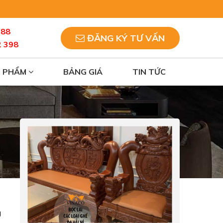
088
ĐĂNG KÝ TƯ VẤN
2 398
N PHẨM
BẢNG GIÁ
TIN TỨC
g