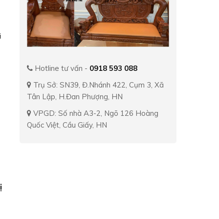
i
Hotline tư vấn -
0918 593 088
Trụ Sở: SN39, Đ.Nhánh 422, Cụm 3, Xã
Tân Lập, H.Đan Phượng, HN
VPGD: Số nhà A3-2, Ngõ 126 Hoàng
Quốc Việt, Cầu Giấy, HN
ị