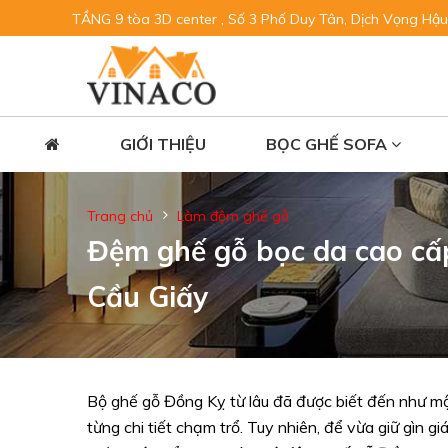
TẦNG 9 tòa 3D center , Số 3 Phố Duy Tân, Dịch Vọng Hậu
GIỚI THIỆU
BỌC GHẾ SOFA
Trang chủ
Làm đệm ghế gỗ
Đệm ghế gỗ bọc da cao cấp
Cầu Giấy
Bộ ghế gỗ Đồng Kỵ từ lâu đã được biết đến như mộ
từng chi tiết chạm trổ. Tuy nhiên, để vừa giữ gìn g