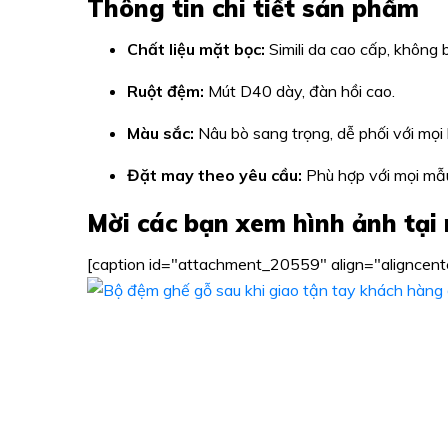
Thông tin chi tiết sản phẩm
Chất liệu mặt bọc:
Simili da cao cấp, không 
Ruột đệm:
Mút D40 dày, đàn hồi cao.
Màu sắc:
Nâu bò sang trọng, dễ phối với mọi l
Đặt may theo yêu cầu:
Phù hợp với mọi mẫu
Mời các bạn xem hình ảnh tại
[caption id="attachment_20559" align="aligncen