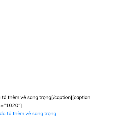
 tô thêm vẻ sang trọng[/caption][caption
th="1020"]