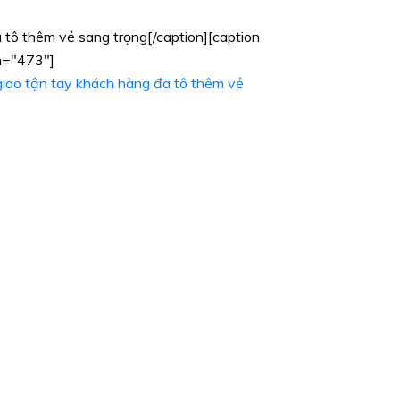
 tô thêm vẻ sang trọng[/caption][caption
h="473"]