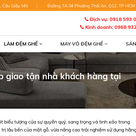
, Cầu Giấy, HN
Đường TA 04 Phường Thới An, Q12, TP HCM
Dịch vụ: 0918 593 
Kinh doanh: 0968 93
LÀM ĐỆM GHẾ
MAY VỎ ĐỆM GHẾ
SẢ
 giao tận nhà khách hàng tại
t biểu tượng của sự quyền quý, sang trọng và tinh xảo trong
iá trị lâu bền của mặt gỗ, vừa nâng cao trải nghiệm sử dụng hằn