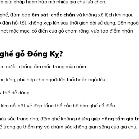
là giải pháp hoàn hảo mà nhiều gia chủ lựa chọn.
t ghế, đảm bảo
ôm sát, chắc chắn
và không xô lệch khi ngồi.
 đàn hồi tốt, không xẹp lún sau thời gian dài sử dụng. Bên ngoà
ên nét mộc mạc, cổ điển của gỗ chạm rồng, vừa tạo điểm nhấn
 ghế gỗ Đồng Kỵ?
hấm nước, chống ẩm mốc trong mùa nồm.
lưng, phù hợp cho người lớn tuổi hoặc ngồi lâu.
y thế dễ dàng.
 làm nổi bật vẻ đẹp tổng thể của bộ bàn ghế cổ điển.
 màu sắc trang nhã, đệm ghế không những giúp
nâng tầm giá tr
 tế trong gu thẩm mỹ và chăm sóc không gian sống của gia chủ.