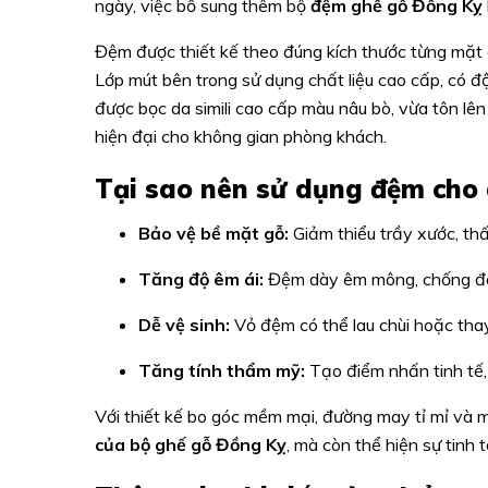
ngày, việc bổ sung thêm bộ
đệm ghế gỗ Đồng Kỵ
Đệm được thiết kế theo đúng kích thước từng mặ
Lớp mút bên trong sử dụng chất liệu cao cấp, có độ
được bọc da simili cao cấp màu nâu bò, vừa tôn l
hiện đại cho không gian phòng khách.
Tại sao nên sử dụng đệm cho
Bảo vệ bề mặt gỗ:
Giảm thiểu trầy xước, t
Tăng độ êm ái:
Đệm dày êm mông, chống đau 
Dễ vệ sinh:
Vỏ đệm có thể lau chùi hoặc tha
Tăng tính thẩm mỹ:
Tạo điểm nhấn tinh tế,
Với thiết kế bo góc mềm mại, đường may tỉ mỉ và
của bộ ghế gỗ Đồng Kỵ
, mà còn thể hiện sự tinh