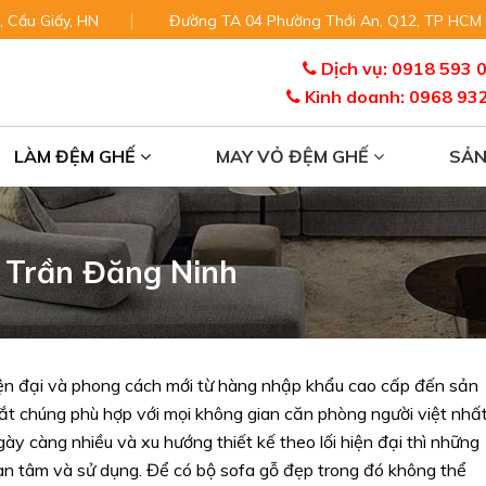
, Cầu Giấy, HN
Đường TA 04 Phường Thới An, Q12, TP HCM
Dịch vụ: 0918 593 
Kinh doanh: 0968 93
LÀM ĐỆM GHẾ
MAY VỎ ĐỆM GHẾ
SẢ
 Trần Đăng Ninh
ện đại và phong cách mới từ hàng nhập khẩu cao cấp đến sản
t chúng phù hợp với mọi không gian căn phòng người việt nhấ
gày càng nhiều và xu hướng thiết kế theo lối hiện đại thì những
an tâm và sử dụng. Để có bộ sofa gỗ đẹp trong đó không thể