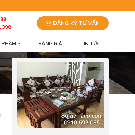
088
ĐĂNG KÝ TƯ VẤN
2 398
N PHẨM
BẢNG GIÁ
TIN TỨC
t