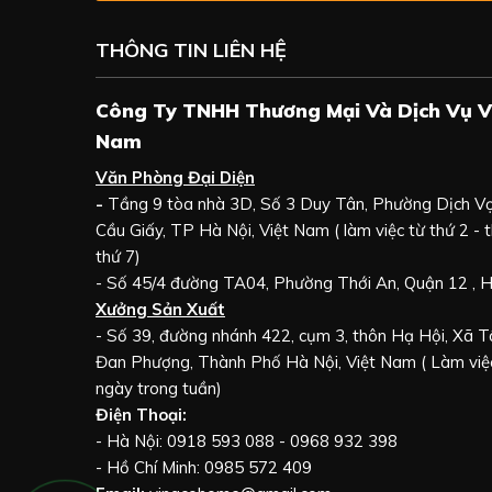
THÔNG TIN LIÊN HỆ
Công Ty TNHH Thương Mại Và Dịch Vụ V
Nam
Văn Phòng Đại Diện
-
Tầng 9 tòa nhà 3D, Số 3 Duy Tân, Phường Dịch V
Cầu Giấy, TP Hà Nội, Việt Nam ( làm việc từ thứ 2 - t
thứ 7)
- Số 45/4 đường TA04, Phường Thới An, Quận 12 ,
Xưởng Sản Xuất
- Số 39, đường nhánh 422, cụm 3, thôn Hạ Hội, Xã 
Đan Phượng, Thành Phố Hà Nội, Việt Nam ( Làm việc
ngày trong tuần)
Điện Thoại:
- Hà Nội: 0918 593 088 - 0968 932 398
- Hồ Chí Minh: 0985 572 409