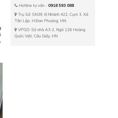
Hotline tư vấn -
0918 593 088
Trụ Sở: SN39, Đ.Nhánh 422, Cụm 3, Xã
Tân Lập, H.Đan Phượng, HN
g
VPGD: Số nhà A3-2, Ngõ 126 Hoàng
ì
Quốc Việt, Cầu Giấy, HN
m