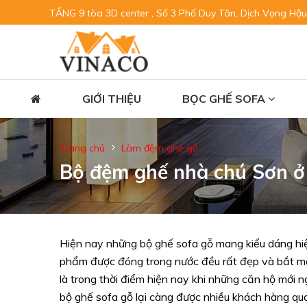
TẦNG 9 tòa 3D center , Số 3 Phố Duy Tân, Dịch Vọng Hậu
GIỚI THIỆU
BỌC GHẾ SOFA
Trang chủ
Làm đệm ghế gỗ
Bộ đệm ghế nhà chú Sơn ở
Hiện nay những bộ ghế sofa gỗ mang kiểu dáng hi
phẩm được đóng trong nước đều rất đẹp và bắt mắ
là trong thời điểm hiện nay khi những căn hộ mới n
bộ ghế sofa gỗ lại càng được nhiều khách hàng qu