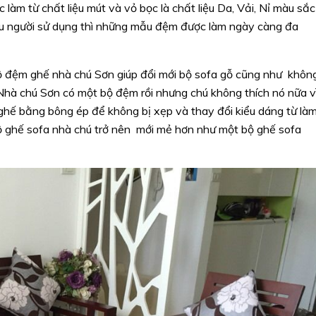
 làm từ chất liệu mút và vỏ bọc là chất liệu Da, Vải, Nỉ màu sắc
ếu người sử dụng thì những mẫu đệm được làm ngày càng đa
bộ đệm ghế nhà chú Sơn giúp đổi mới bộ sofa gỗ cũng như khôn
Nhà chú Sơn có một bộ đệm rồi nhưng chú không thích nó nữa v
 ghế bằng bông ép để không bị xẹp và thay đổi kiểu dáng từ là
ộ ghế sofa nhà chú trở nên mới mẻ hơn như một bộ ghế sofa