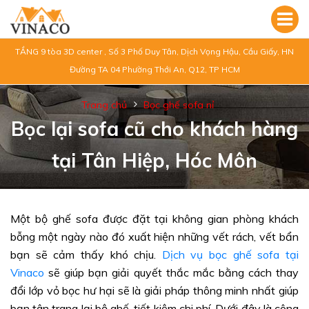
TẦNG 9 tòa 3D center , Số 3 Phố Duy Tân, Dịch Vọng Hậu, Cầu Giấy, HN
Đường TA 04 Phường Thới An, Q12, TP HCM
Trang chủ
Bọc ghế sofa nỉ
Bọc lại sofa cũ cho khách hàng
tại Tân Hiệp, Hóc Môn
Một bộ ghế sofa được đặt tại không gian phòng khách
bỗng một ngày nào đó xuất hiện những vết rách, vết bẩn
bạn sẽ cảm thấy khó chịu.
Dịch vụ bọc ghế sofa tại
Vinaco
sẽ giúp bạn giải quyết thắc mắc bằng cách thay
đổi lớp vỏ bọc hư hại sẽ là giải pháp thông minh nhất giúp
bạn tân trang lại bộ ghế, tiết kiệm chi phí. Dưới đây là công