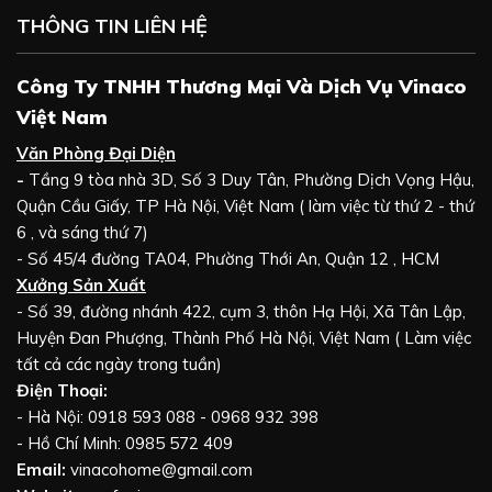
THÔNG TIN LIÊN HỆ
Công Ty TNHH Thương Mại Và Dịch Vụ Vinaco
Việt Nam
Văn Phòng Đại Diện
-
Tầng 9 tòa nhà 3D, Số 3 Duy Tân, Phường Dịch Vọng Hậu,
Quận Cầu Giấy, TP Hà Nội, Việt Nam ( làm việc từ thứ 2 - thứ
6 , và sáng thứ 7)
- Số 45/4 đường TA04, Phường Thới An, Quận 12 , HCM
Xưởng Sản Xuất
- Số 39, đường nhánh 422, cụm 3, thôn Hạ Hội, Xã Tân Lập,
Huyện Đan Phượng, Thành Phố Hà Nội, Việt Nam ( Làm việc
tất cả các ngày trong tuần)
Điện Thoại:
- Hà Nội: 0918 593 088 - 0968 932 398
- Hồ Chí Minh: 0985 572 409
Email:
vinacohome@gmail.com