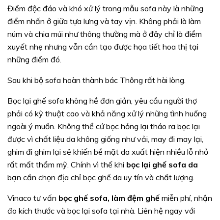
Điểm độc đáo và khó xử lý trong mẫu sofa này là những
điểm nhấn ở giữa tựa lưng và tay vịn. Không phải là làm
núm và chia múi như thông thường mà ở đây chỉ là điểm
xuyết nhẹ nhưng vẫn cần tạo được họa tiết hoa thị tại
những điểm đó.
Sau khi bộ sofa hoàn thành bác Thông rất hài lòng.
Bọc lại ghế sofa không hề đơn giản, yêu cầu người thợ
phải có kỹ thuật cao và khả năng xử lý những tình huống
ngoài ý muốn. Không thể cứ bọc hỏng lại tháo ra bọc lại
được vì chất liệu da không giống như vải, may đi may lại,
ghim đi ghim lại sẽ khiến bề mặt da xuất hiện nhiều lỗ nhỏ
rất mất thẩm mỹ. Chính vì thế khi
bọc lại ghế sofa da
bạn cần chọn địa chỉ bọc ghế da uy tín và chất lượng.
Vinaco tư vấn
bọc ghế sofa, làm đệm ghế
miễn phí, nhận
đo kích thước và bọc lại sofa tại nhà. Liên hệ ngay với