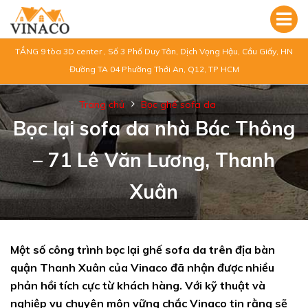
TẦNG 9 tòa 3D center , Số 3 Phố Duy Tân, Dịch Vọng Hậu, Cầu Giấy, HN
Đường TA 04 Phường Thới An, Q12, TP HCM
Trang chủ
Bọc ghế sofa da
Bọc lại sofa da nhà Bác Thông
– 71 Lê Văn Lương, Thanh
Xuân
Một số công trình bọc lại ghế sofa da trên địa bàn
quận Thanh Xuân của Vinaco đã nhận được nhiều
phản hồi tích cực từ khách hàng. Với kỹ thuật và
nghiệp vụ chuyên môn vững chắc Vinaco tin rằng sẽ