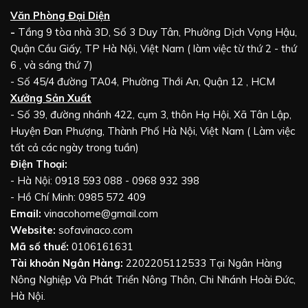
Văn Phòng Đại Diện
-
Tầng 9 tòa nhà 3D, Số 3 Duy Tân, Phường Dịch Vọng Hậu,
Quận Cầu Giấy, TP Hà Nội, Việt Nam ( làm việc từ thứ 2 - thứ
6 , và sáng thứ 7)
- Số 45/4 đường TA04, Phường Thới An, Quận 12 , HCM
Xưởng Sản Xuất
- Số 39, đường nhánh 422, cụm 3, thôn Hạ Hội, Xã Tân Lập,
Huyện Đan Phượng, Thành Phố Hà Nội, Việt Nam ( Làm việc
tất cả các ngày trong tuần)
Điện Thoại:
- Hà Nội: 0918 593 088 - 0968 932 398
- Hồ Chí Minh: 0985 572 409
Email:
vinacohome@gmail.com
Website:
sofavinaco.com
Mã số thuế:
0106161631
Tài khoản Ngân Hàng:
2202205112533 Tại Ngân Hàng
Nông Nghiệp Và Phát Triển Nông Thôn, Chi Nhánh Hoài Đức,
Hà Nội.