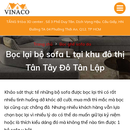
TẦNG 9 tòa 3D center , Số 3 Phố Duy Tân, Dịch Vọng Hậu, Cầu Giấy, HN
Đường TA 04 Phường Thới An, Q12, TP HCM
Trang chủ
Bọc ghế sofa da
Bọc lại bộ sofa L tại khu đô thị
Tân Tây Đô Tân Lập
Khảo sát thực tế những bộ sofa được bọc lại thì có rất
nhiều tình huống dở khóc dở cười, mua mới thì mắc mà bọc
lại cũng cực chẳng đã. Nhưng nhiều khách hàng vẫn lựa
chọn bọc lại vì nhiều lý do có thể do muốn giữ lại kỷ niệm
hoặc là thích kiểu dáng đó mà không thể nào tìm được 1
bộ sofa y hệt.