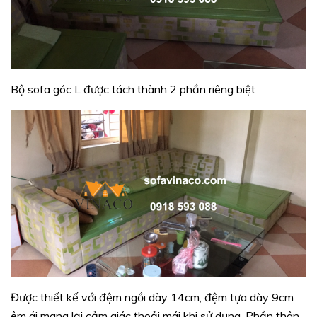
Bộ sofa góc L được tách thành 2 phần riêng biệt
Được thiết kế với đệm ngồi dày 14cm, đệm tựa dày 9cm
êm ái mang lại cảm giác thoải mái khi sử dụng. Phần thân