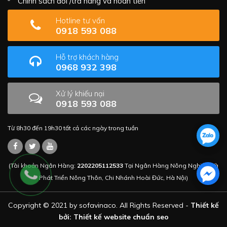
Chính sách đổi /trả hàng và hoàn tiền
Hotline tư vấn
0918 593 088
Hỗ trợ khách hàng
0968 932 398
Xử lý khiếu nại
0918 593 088
Từ 8h30 đến 19h30 tất cả các ngày trong tuần
(Tài khoản Ngân Hàng:
2202205112533
Tại Ngân Hàng Nông Nghiệp Và
Phát Triển Nông Thôn, Chi Nhánh Hoài Đức, Hà Nội)
Copyright © 2021 by sofavinaco. All Rights Reserved -
Thiết kế
bởi: Thiết kế website chuẩn seo