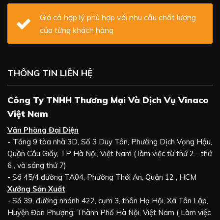
Giá cả hợp lý phù hợp với nhu cầu chất lượng
của từng khách hàng
THÔNG TIN LIÊN HỆ
Công Ty TNHH Thương Mại Và Dịch Vụ Vinaco
Việt Nam
Văn Phòng Đại Diện
-
Tầng 9 tòa nhà 3D, Số 3 Duy Tân, Phường Dịch Vọng Hậu,
Quận Cầu Giấy, TP Hà Nội, Việt Nam ( làm việc từ thứ 2 - thứ
6 , và sáng thứ 7)
- Số 45/4 đường TA04, Phường Thới An, Quận 12 , HCM
Xưởng Sản Xuất
- Số 39, đường nhánh 422, cụm 3, thôn Hạ Hội, Xã Tân Lập,
Huyện Đan Phượng, Thành Phố Hà Nội, Việt Nam ( Làm việc