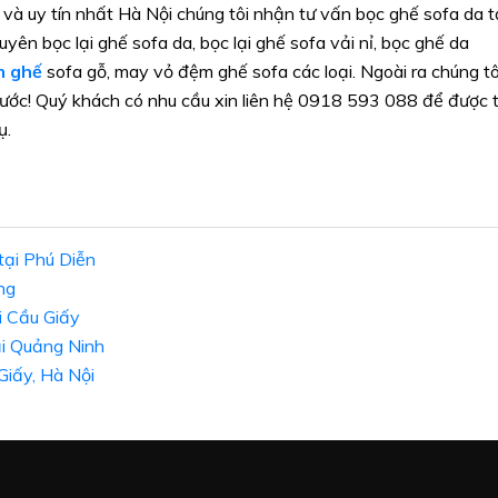
 và uy tín nhất Hà Nội chúng tôi nhận tư vấn bọc ghế sofa da t
yên bọc lại ghế sofa da, bọc lại ghế sofa vải nỉ, bọc ghế da
m ghế
sofa gỗ, may vỏ đệm ghế sofa các loại. Ngoài ra chúng tô
hước! Quý khách có nhu cầu xin liên hệ 0918 593 088 để được 
ụ.
tại Phú Diễn
ng
i Cầu Giấy
ại Quảng Ninh
Giấy, Hà Nội