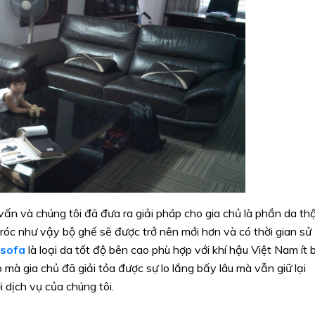
 vấn và chúng tôi đã đưa ra giải pháp cho gia chủ là phần da th
g tróc như vậy bộ ghế sẽ được trở nên mới hơn và có thời gian sử
 sofa
là loại da tốt độ bên cao phù hợp với khí hậu Việt Nam ít b
 mà gia chủ đã giải tỏa được sự lo lắng bấy lâu mà vẫn giữ lại
 dịch vụ của chúng tôi.