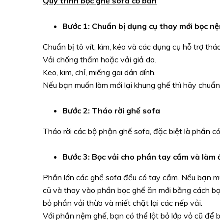
Quy trình bọc ghế sofa cơ bản
Bước 1: Chuẩn bị dụng cụ thay mới bọc n
Chuẩn bị tô vít, kìm, kéo và các dụng cụ hỗ trợ thá
Vải chống thấm hoặc vải giả da.
Keo, kim, chỉ, miếng gai dán dính.
Nếu bạn muốn làm mới lại khung ghế thì hãy chuẩn 
Bước 2: Tháo rời ghế sofa
Tháo rời các bộ phận ghế sofa, đặc biệt là phần c
Bước 3: Bọc vải cho phần tay cầm và làm
Phần lớn các ghế sofa đều có tay cầm. Nếu bạn mu
cũ và thay vào phần bọc ghế ăn mới bằng cách bọ
bỏ phần vải thừa và miết chặt lại các nếp vải.
Với phần nệm ghế, bạn có thể lột bỏ lớp vỏ cũ để b