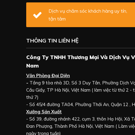
Dịch vụ chăm sóc khách hàng uy tín,
tận tâm
THÔNG TIN LIÊN HỆ
Công Ty TNHH Thương Mại Và Dịch Vụ V
Nam
Văn Phòng Đại Diện
-
Tầng 9 tòa nhà 3D, Số 3 Duy Tân, Phường Dịch V
Cầu Giấy, TP Hà Nội, Việt Nam ( làm việc từ thứ 2 - t
thứ 7)
- Số 45/4 đường TA04, Phường Thới An, Quận 12 ,
Xưởng Sản Xuất
- Số 39, đường nhánh 422, cụm 3, thôn Hạ Hội, Xã 
Đan Phượng, Thành Phố Hà Nội, Việt Nam ( Làm việc
ngày trong tuần)