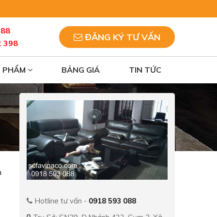
088
ĐĂNG KÝ TƯ VẤN
2 398
N PHẨM
BẢNG GIÁ
TIN TỨC
n
Hotline tư vấn -
0918 593 088