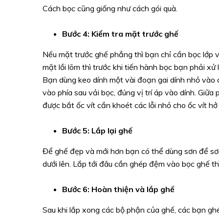
Cách bọc cũng giống như cách gói quà.
Bước 4: Kiểm tra mặt trước ghế
Nếu mặt trước ghế phẳng thì bạn chỉ cần bọc lớp vả
mặt lồi lõm thì trước khi tiến hành bọc bạn phải xử 
Bạn dùng keo dính một vài đoạn gai dính nhỏ vào 
vào phía sau vải bọc, đúng vị trí áp vào dính. Giữ
được bắt ốc vít cần khoét các lỗi nhỏ cho ốc vít hở 
Bước 5: Lắp lại ghế
Để ghế đẹp và mới hơn bạn có thể dùng sơn để sơn l
dưới lên. Lắp tới đâu cần ghép đệm vào bọc ghế th
Bước 6: Hoàn thiện và lắp ghế
Sau khi lắp xong các bộ phận của ghế, các bạn ghé