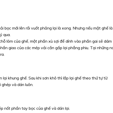
i bọc mới lên rồi vuốt phảng lại là xong. Nhưng nếu mặt ghế là
lý qua.
chỗ lõm của ghế, một phần xù sợi để dính vào phần gai sẽ dám
a phần giao của các mép vải cần gấp lại phẳng phiu. Tại những nơ
ra.
ại khung ghế. Sau khi sơn khô thì lắp lại ghế theo thứ tự từ
ì ghép và dán luôn.
p nốt phần tay bọc của ghế và dán lại.