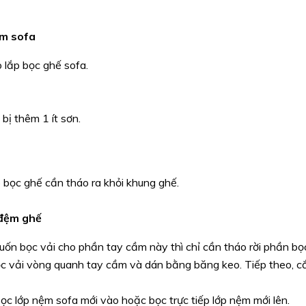
ệm sofa
o lắp bọc ghế sofa.
bị thêm 1 ít sơn.
ó bọc ghế cần tháo ra khỏi khung ghế.
 đệm ghế
ốn bọc vải cho phần tay cầm này thì chỉ cần tháo rời phần bọ
c vải vòng quanh tay cầm và dán bằng băng keo. Tiếp theo, c
ọc lớp nệm sofa mới vào hoặc bọc trực tiếp lớp nệm mới lên.