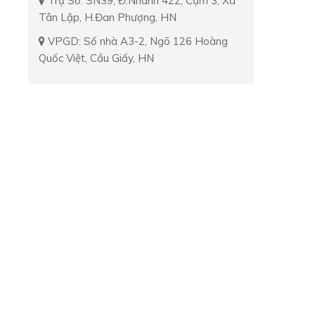
Trụ Sở: SN39, Đ.Nhánh 422, Cụm 3, Xã
Tân Lập, H.Đan Phượng, HN
VPGD: Số nhà A3-2, Ngõ 126 Hoàng
Quốc Việt, Cầu Giấy, HN