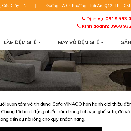
, Cầu Giấy, HN
Đường TA 04 Phường Thới An, Q12, TP HCM
Dịch vụ: 0918 593 
Kinh doanh: 0968 93
LÀM ĐỆM GHẾ
MAY VỎ ĐỆM GHẾ
SẢ
người quan tâm và tin dùng. Sofa VINACO hân hạnh giới thiệu đế
. Chúng tôi hoạt động nhiều năm trong lĩnh vực ghế sofa, đã và
ang đến sự hài lòng cho quý khách hàng.