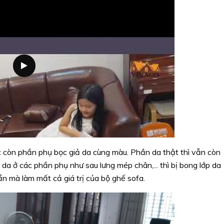
 còn phần phụ bọc giả da cùng màu. Phần da thật thì vẫn còn
da ở các phần phụ như sau lưng mép chân,... thì bị bong lớp da
ẩn mà làm mất cả giá trị của bộ ghế sofa.