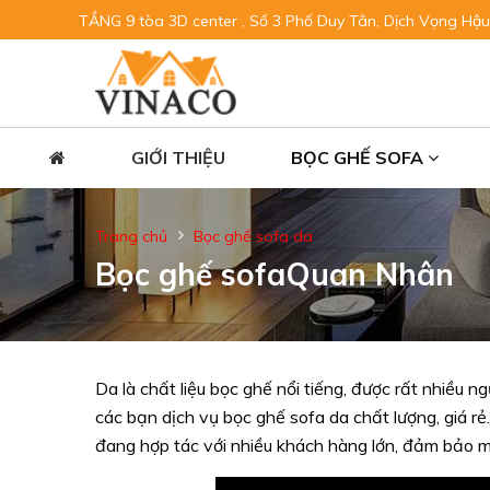
TẦNG 9 tòa 3D center , Số 3 Phố Duy Tân, Dịch Vọng Hậu
GIỚI THIỆU
BỌC GHẾ SOFA
Trang chủ
Bọc ghế sofa da
Bọc ghế sofaQuan Nhân
Da là chất liệu bọc ghế nổi tiếng, được rất nhiều 
các bạn dịch vụ bọc ghế sofa da chất lượng, giá rẻ
đang hợp tác với nhiều khách hàng lớn, đảm bảo m