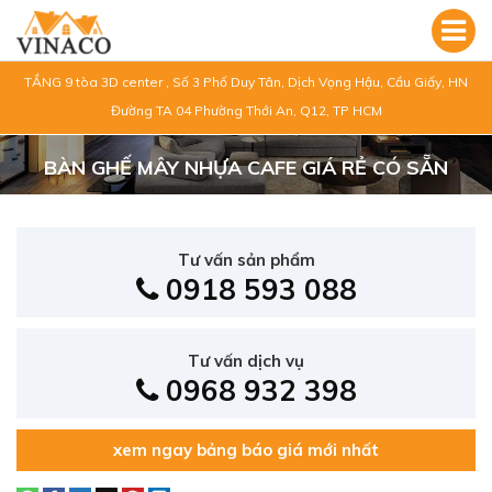
TẦNG 9 tòa 3D center , Số 3 Phố Duy Tân, Dịch Vọng Hậu, Cầu Giấy, HN
Đường TA 04 Phường Thới An, Q12, TP HCM
BÀN GHẾ MÂY NHỰA CAFE GIÁ RẺ CÓ SẴN
Tư vấn sản phẩm
0918 593 088
Tư vấn dịch vụ
0968 932 398
xem ngay bảng báo giá mới nhất