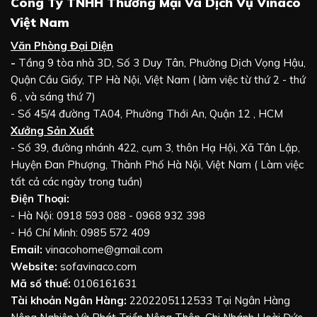
Công Ty TNHH Thương Mại Và Dịch Vụ Vinaco
Việt Nam
Văn Phòng Đại Diện
-
Tầng 9 tòa nhà 3D, Số 3 Duy Tân, Phường Dịch Vọng Hậu,
Quận Cầu Giấy, TP Hà Nội, Việt Nam ( làm việc từ thứ 2 - thứ
6 , và sáng thứ 7)
- Số 45/4 đường TA04, Phường Thới An, Quận 12 , HCM
Xưởng Sản Xuất
- Số 39, đường nhánh 422, cụm 3, thôn Hạ Hội, Xã Tân Lập,
Huyện Đan Phượng, Thành Phố Hà Nội, Việt Nam ( Làm việc
tất cả các ngày trong tuần)
Điện Thoại:
- Hà Nội: 0918 593 088 - 0968 932 398
- Hồ Chí Minh: 0985 572 409
Email:
vinacohome@gmail.com
Website:
sofavinaco.com
Mã số thuế:
0106161631
Tài khoản Ngân Hàng:
2202205112533 Tại Ngân Hàng